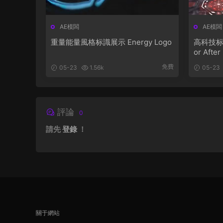
AE模闆
AE模闆
重量能量風格标識展示 Energy Logo
高科技标識動
or After
免費
05-23
1.56k
05-23
評論
0
請先
登錄
！
關于網站