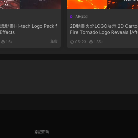
AE模闆
畫Hi-tech Logo Pack f
2D動畫火焰LOGO展示 2D Carto
 Effects
Fire Tornado Logo Reveals [Aft
Effects]
免費
1.6k
05-23
1.85k
忘記密碼