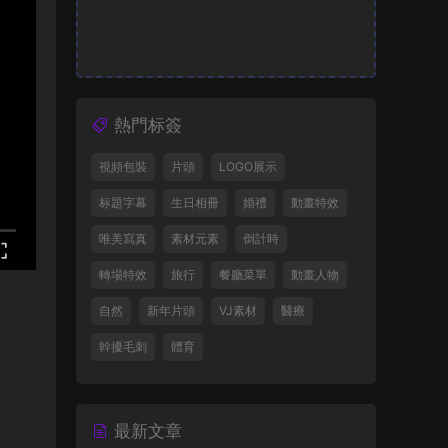
熱門标簽
視頻包裝
片頭
LOGO展示
标題字幕
生日相冊
婚禮
動畫特效
唯美寫真
素材元素
倒計時
轉場特效
旅行
餐廳菜單
動畫人物
自然
新年片頭
VJ素材
醫療
幹擾毛刺
體育
最新文章