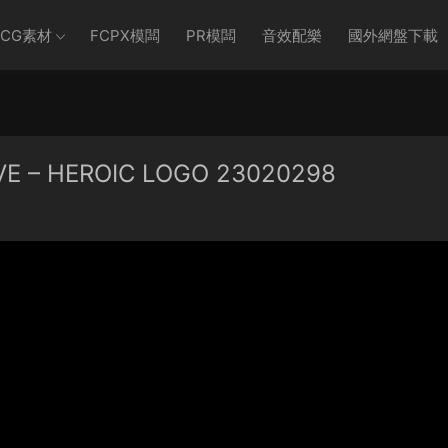
CG素材
FCPX模闆
PR模闆
音效配樂
國外網盤下載
– HEROIC LOGO 23020298