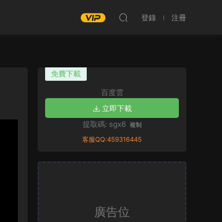
登錄
注冊
免費下載
百度雲
立即下載
提取碼: sgx6
複制
客服QQ:459316445
廣告位