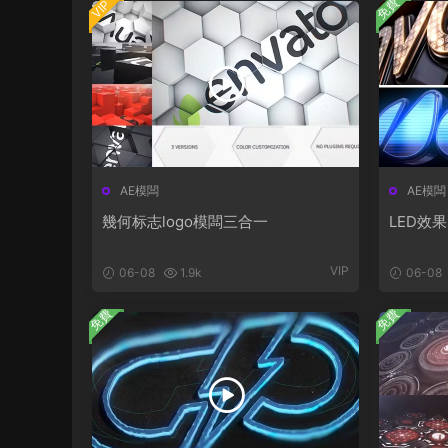
免費
VIP
AE模闆
AE模闆
幾何标志logo模闆三合一
LED效果
VIP
06-08
1.9k
06-08
免費
免費