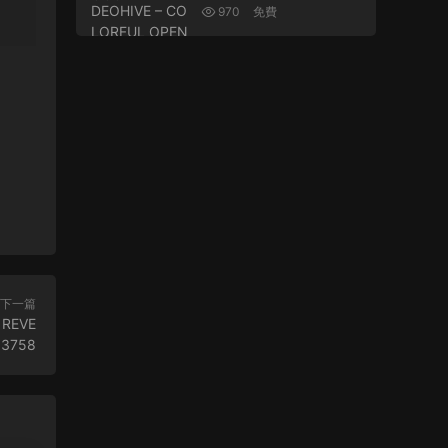
FUL OPENER – 233472
970
免費
43
下一篇
REVE
53758