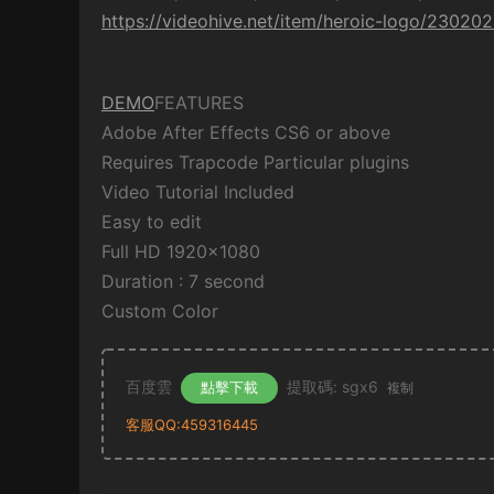
https://videohive.net/item/heroic-logo/23020
DEMO
FEATURES
Adobe After Effects CS6 or above
Requires Trapcode Particular plugins
Video Tutorial Included
Easy to edit
Full HD 1920×1080
Duration : 7 second
Custom Color
百度雲
提取碼: sgx6
點擊下載
複制
客服QQ:459316445