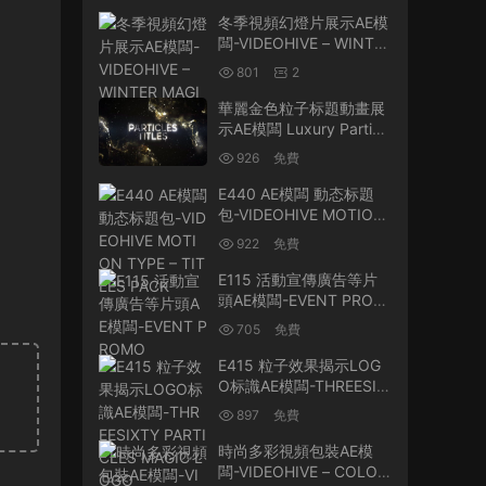
冬季視頻幻燈片展示AE模
闆-VIDEOHIVE – WINTE
R MAGIC SLIDESHOW –
801
2
13877685
華麗金色粒子标題動畫展
示AE模闆 Luxury Particl
es Titles
926
免費
E440 AE模闆 動态标題
包-VIDEOHIVE MOTION
TYPE – TITLES PACK
922
免費
E115 活動宣傳廣告等片
頭AE模闆-EVENT PROM
O
705
免費
E415 粒子效果揭示LOG
O标識AE模闆-THREESIX
TY PARTICLES MAGIC L
897
免費
OGO
時尚多彩視頻包裝AE模
闆-VIDEOHIVE – COLOR