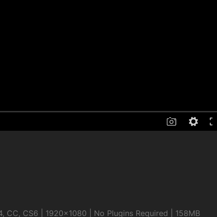
, CC, CS6 | 1920×1080 | No Plugins Required | 158MB