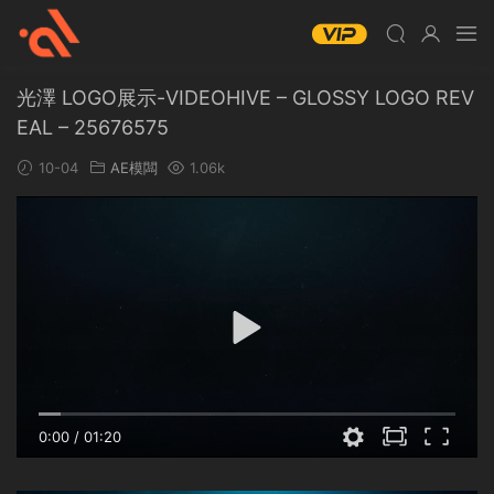
光澤 LOGO展示-VIDEOHIVE – GLOSSY LOGO REV
EAL – 25676575
10-04
AE模闆
1.06k
0:00
/
01:20