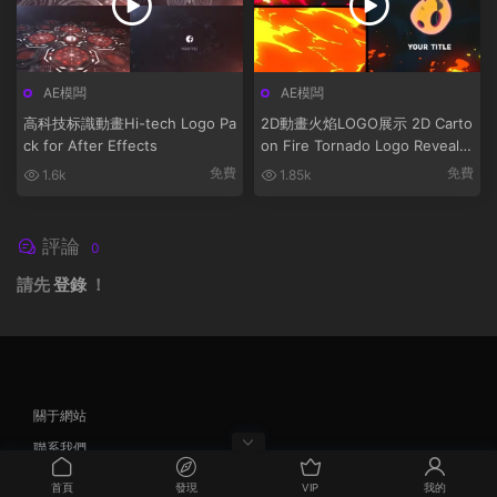
AE模闆
AE模闆
高科技标識動畫Hi-tech Logo Pa
2D動畫火焰LOGO展示 2D Carto
ck for After Effects
on Fire Tornado Logo Reveals
[After Effects]
免費
免費
1.6k
1.85k
評論
0
請先
登錄
！
關于網站
聯系我們
忘記密碼
首頁
發現
VIP
我的