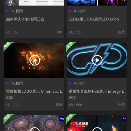
AE模闆
AE模闆
幾何标志logo模闆三合一
LED效果LOGO展示LED Logo
VIP
免費
1.9k
2.22k
免費
免費
AE模闆
AE模闆
電影風格LOGO展示 Cinematic L
重量能量風格标識展示 Energy L
ogo
ogo
免費
免費
1.72k
1.56k
免費
免費