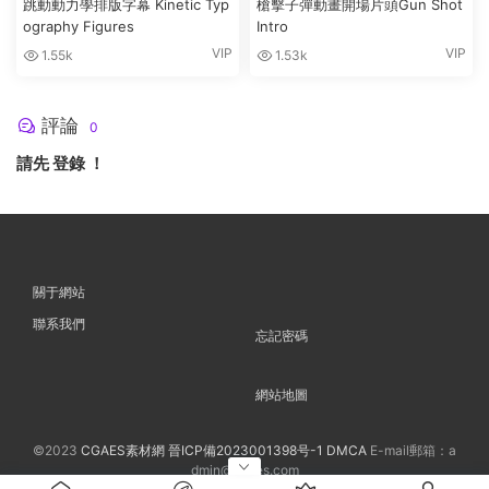
跳動動力學排版字幕 Kinetic Typ
槍擊子彈動畫開場片頭Gun Shot
ography Figures
Intro
VIP
VIP
1.55k
1.53k
評論
0
請先
登錄
！
關于網站
聯系我們
忘記密碼
網站地圖
©2023
CGAES素材網
晉ICP備2023001398号-1
DMCA
E-mail郵箱：a
dmin@cgaes.com