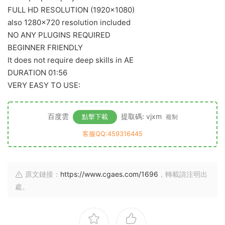
FULL HD RESOLUTION (1920×1080)
also 1280×720 resolution included
NO ANY PLUGINS REQUIRED
BEGINNER FRIENDLY
It does not require deep skills in AE
DURATION 01:56
VERY EASY TO USE:
百度雲
提取碼: vjxm
點擊下載
複制
客服QQ:459316445
原文鏈接：
https://www.cgaes.com/1696
，轉載請注明出
處。