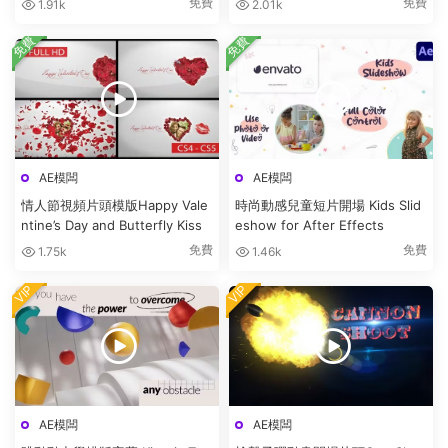
免費
免費
1.91k
2.01k
免費
免費
AE模闆
AE模闆
情人節視頻片頭模版Happy Vale
時尚動感兒童短片開場 Kids Slid
ntine’s Day and Butterfly Kiss
eshow for After Effects
免費
免費
1.75k
1.46k
VIP
VIP
AE模闆
AE模闆