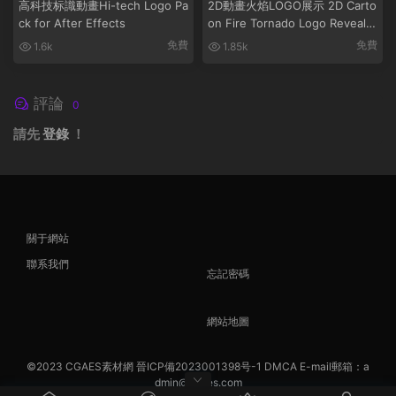
高科技标識動畫Hi-tech Logo Pa
2D動畫火焰LOGO展示 2D Carto
ck for After Effects
on Fire Tornado Logo Reveals
[After Effects]
免費
免費
1.6k
1.85k
評論
0
請先
登錄
！
關于網站
聯系我們
忘記密碼
網站地圖
©2023
CGAES素材網
晉ICP備2023001398号-1
DMCA
E-mail郵箱：a
dmin@cgaes.com