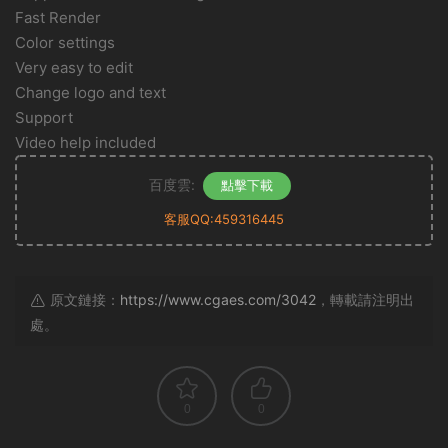
Fast Render
Color settings
Very easy to edit
Change logo and text
Support
Video help included
百度雲:
點擊下載
客服QQ:459316445
原文鏈接：
https://www.cgaes.com/3042
，轉載請注明出
處。
0
0