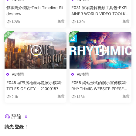
叙事簡介模版-Tech Timeline Sli
E031 演示講解視頻工具包-EXPL
deshow
AINER WORLD VIDEO TOOLKIT
LIBRARY
免費
免費
1.28k
1.39k
免費
免費
AE模闆
AE模闆
E045 城市房地産标題展示模闆-
E055 網站形式的演示宣傳模闆-
TITLES OF CITY – 21009157
RHYTHMIC WEBSITE PRESENT
ATION
免費
免費
2.1k
1.13k
評論
0
請先
登錄
！