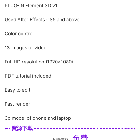
PLUG-IN Element 3D v1
Used After Effects CS5 and above
Color control
13 images or video
Full HD resolution (1920×1080)
PDF tutorial included
Easy to edit
Fast render
3d model of phone and laptop
資源下載
免費
下載價格