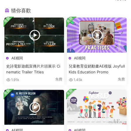
猜你喜歡
免費
免費
AE模闆
AE模闆
史詩電影遊戲宣傳片片頭展示 Ci
兒童教育促銷動畫AE模版 Joyfull
nematic Trailer Titles
Kids Education Promo
免費
免費
1.91k
1.45k
免費
免費
AE模闆
AE模闆