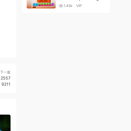
s Elite Bundle 3.6 WIN版
1.45k
VIP
下一篇
 2557
9211