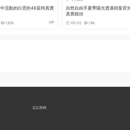
中流動的白雲的4K延時真實
自然自由手夏季陽光透過樹葉背
真實鏡頭
VIP
1.62k
05-02
1.8k
忘記密碼