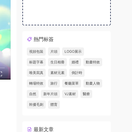
熱門标簽
視頻包裝
片頭
LOGO展示
标題字幕
生日相冊
婚禮
動畫特效
唯美寫真
素材元素
倒計時
轉場特效
旅行
餐廳菜單
動畫人物
自然
新年片頭
VJ素材
醫療
幹擾毛刺
體育
最新文章