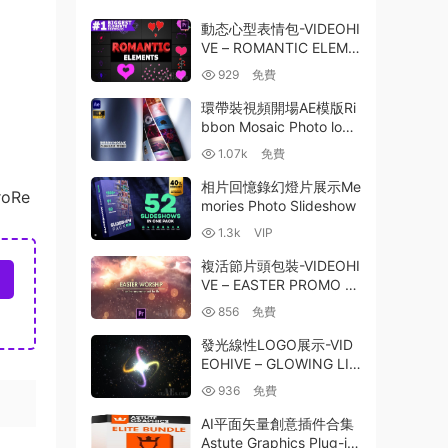
動态心型表情包-VIDEOHI
VE – ROMANTIC ELEME
NTS PREMIERE PRO MO
929
免費
GRT 25714413
環帶裝視頻開場AE模版Ri
bbon Mosaic Photo logo
opener
1.07k
免費
相片回憶錄幻燈片展示Me
roRe
mories Photo Slideshow
1.3k
VIP
複活節片頭包裝-VIDEOHI
VE – EASTER PROMO P
REMIERE PRO 2578736
856
免費
6
發光線性LOGO展示-VID
EOHIVE – GLOWING LIN
ES | LOGO REVEAL – 17
936
免費
679346
AI平面矢量創意插件合集
Astute Graphics Plug-in