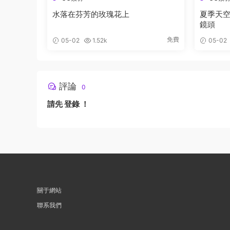
水落在芬芳的玫瑰花上
夏季天空
鏡頭
免費
05-02
1.52k
05-02
評論
0
請先
登錄
！
關于網站
聯系我們