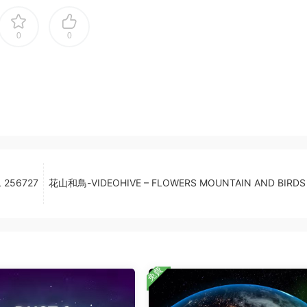
0
0
 256727
花山和鳥-VIDEOHIVE – FLOWERS MOUNTAIN AND BIRDS
免費