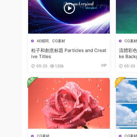
AE模闆
、
CG素材
CG素
粒子和創意标題 Particles and Creat
流體彩色煙
ive Titles
ke Back
VIP
05-23
1.52k
05-23
免費
VIP
CG素材
CG素