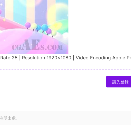
 Rate 25 | Resolution 1920×1080 | Video Encoding Apple P
請先登錄
注明出處。