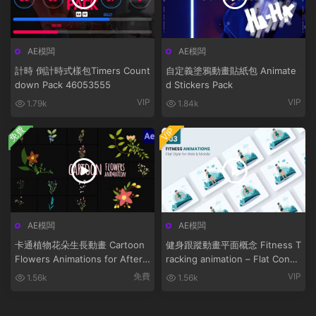
AE模闆
AE模闆
計時 倒計時式樣包Timers Count
自定義塗鴉動畫貼紙包 Animate
down Pack 46053555
d Stickers Pack
VIP
VIP
1.79k
1.84k
免費
VIP
AE模闆
AE模闆
卡通植物花朵生長動畫 Cartoon
健身跟蹤動畫平面概念 Fitness T
Flowers Animations for After
racking animation – Flat Conce
Effects
pt
免費
VIP
1.56k
1.56k