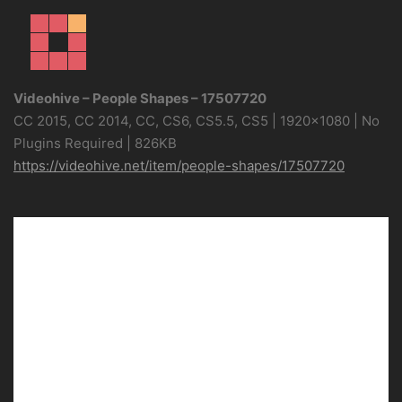
Videohive – People Shapes – 17507720
CC 2015, CC 2014, CC, CS6, CS5.5, CS5 | 1920×1080 | No
Plugins Required | 826KB
https://videohive.net/item/people-shapes/17507720