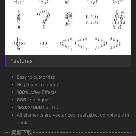
Features
Easy to customize
No plugins required
100%
After Effects
CS5
and higher
1920×1080
Full HD
All elements are vectorized, resizable, completely m
odular.
資源下載