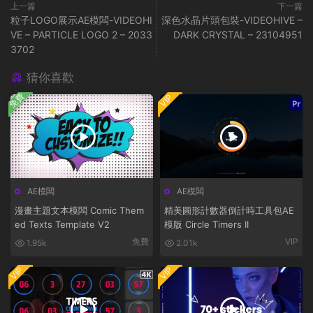
上一篇
下一篇
粒子LOGO展示AE模闆-VIDEOHI
深色水晶片頭包裝-VIDEOHIVE –
VE – PARTICLE LOGO 2 – 2033
DARK CRYSTAL – 23104951
3702
猜你喜歡
免費
VIP
AE模闆
AE模闆
漫畫主題文本模闆 Comic Them
精美圓形計數器倒計時工具包AE
ed Texts Template V2
模版 Circle Timers II
免費
VIP
1.95k
2.01k
VIP
VIP