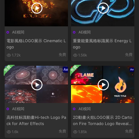
AE模闆
AE模闆
電影風格LOGO展示 Cinematic L
重量能量風格标識展示 Energy L
ogo
ogo
免費
免費
1.72k
1.56k
免費
免費
AE模闆
AE模闆
高科技标識動畫Hi-tech Logo Pa
2D動畫火焰LOGO展示 2D Carto
ck for After Effects
on Fire Tornado Logo Reveals
[After Effects]
免費
免費
1.6k
1.85k