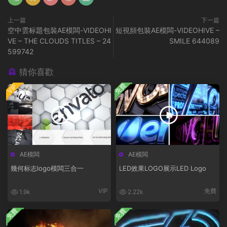
上一篇
下一篇
空中雲标題包裝AE模闆-VIDEOHI
短視頻包裝AE模闆-VIDEOHIVE –
VE – THE CLOUDS TITLES – 24
SMILE 644089
599742
猜你喜歡
免費
VIP
AE模闆
AE模闆
幾何标志logo模闆三合一
LED效果LOGO展示LED Logo
VIP
免費
1.9k
2.22k
免費
免費