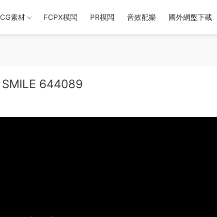
CG素材
FCPX模闆
PR模闆
音效配樂
國外網盤下載
SMILE 644089