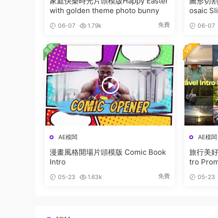
家庭快樂時光片頭模版Happy Easter
圖形切割
with golden theme photo bunny
osaic S
免費
06-07
1.79k
06-07
免費
VIP
AE模闆
AE模闆
漫畫風格開場片頭模版 Comic Book
旅行美好時
Intro
tro Pro
免費
05-23
1.63k
05-23