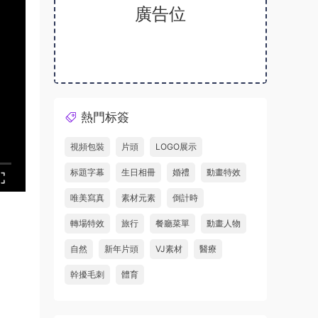
廣告位
熱門标簽
視頻包裝
片頭
LOGO展示
标題字幕
生日相冊
婚禮
動畫特效
唯美寫真
素材元素
倒計時
轉場特效
旅行
餐廳菜單
動畫人物
自然
新年片頭
VJ素材
醫療
幹擾毛刺
體育