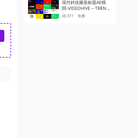
現代科技圖形标題AE模
闆-VIDEOHIVE – TRENDI
K MODERN TITLES PRE
877
免費
MIERE PRO ESSENTIAL
GRAPHICS 25713534