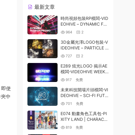
最新文章
時尚視頻包裝RP模闆-VID
EOHIVE – DYNAMIC FAS
HION PROMO – 234992
964
2
10
3D金屬光澤LOGO包裝-V
IDEOHIVE – PARTICLE G
LOSSY LOGO – 270534
727
2
54
E289 炫光LOGO 揭示AE
模闆-VIDEOHIVE WEEKE
ND LOGO REVEALER
917
免費
，即使
未來科技開場片頭模闆-VI
DEOHIVE – SCI-FI FUTU
件夾中
RISTIC INTRO – 270218
701
免費
92
E074 動畫角色工具包-PI
XITY LAND | CHARACT
ER ANIMATION EXPLAI
819
免費
NER TOOLKIT