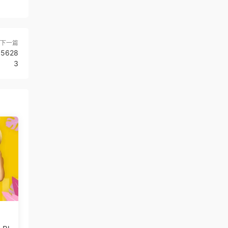
下一篇
65628
3