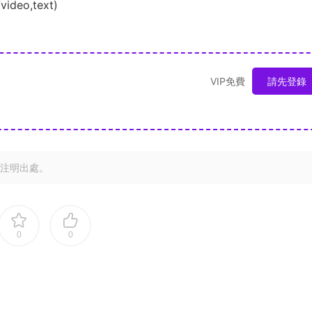
video,text)
VIP免費
請先登錄
注明出處。
0
0