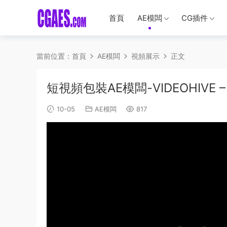
首頁
AE模闆
CG插件
當前位置：
首頁
AE模闆
視頻展示
正文
短視頻包裝AE模闆-VIDEOHIVE – 
10-05
AE模闆
817