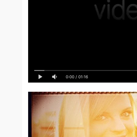
0:00
/
01:16