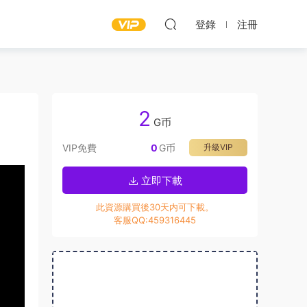
登錄
注冊
2
G币
VIP免費
0
G币
升級VIP
立即下載
此資源購買後30天内可下載。
客服QQ:459316445