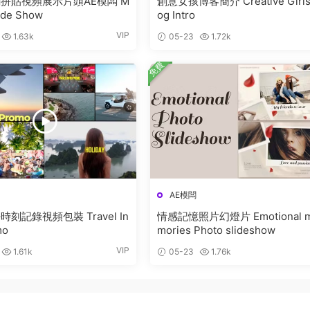
拼貼視頻展示片頭AE模闆 M
創意女孩博客簡介 Creative Girls
lide Show
og Intro
VIP
1.63k
05-23
1.72k
免費
AE模闆
刻記錄視頻包裝 Travel In
情感記憶照片幻燈片 Emotional 
mo
mories Photo slideshow
VIP
1.61k
05-23
1.76k