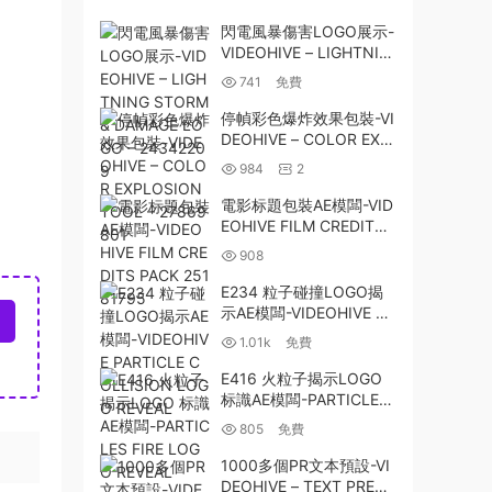
閃電風暴傷害LOGO展示-
VIDEOHIVE – LIGHTNIN
G STORM & DAMAGE L
741
免費
OGO – 24342209
停幀彩色爆炸效果包裝-VI
DEOHIVE – COLOR EXP
LOSION TOOL – 27869
984
2
801
電影标題包裝AE模闆-VID
EOHIVE FILM CREDITS
PACK 25181795
908
E234 粒子碰撞LOGO揭
示AE模闆-VIDEOHIVE PA
RTICLE COLLISION LO
1.01k
免費
GO REVEAL
E416 火粒子揭示LOGO
标識AE模闆-PARTICLES
FIRE LOGO REVEAL
805
免費
1000多個PR文本預設-VI
DEOHIVE – TEXT PRESE