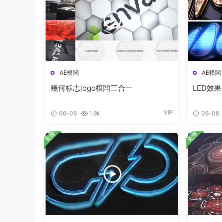
AE模闆
AE模闆
幾何标志logo模闆三合一
LED效果
VIP
06-08
1.9k
06-08
免費
免費