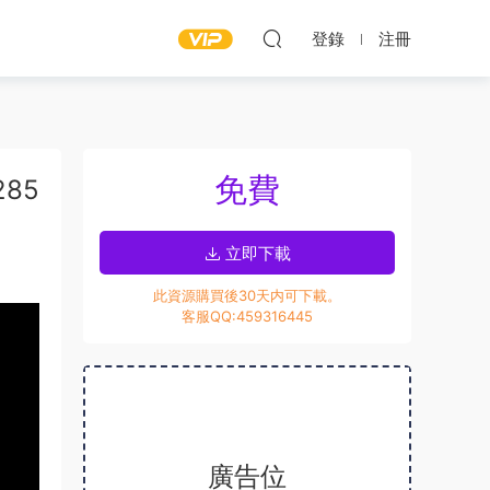
登錄
注冊
免費
285
立即下載
此資源購買後30天内可下載。
客服QQ:459316445
廣告位