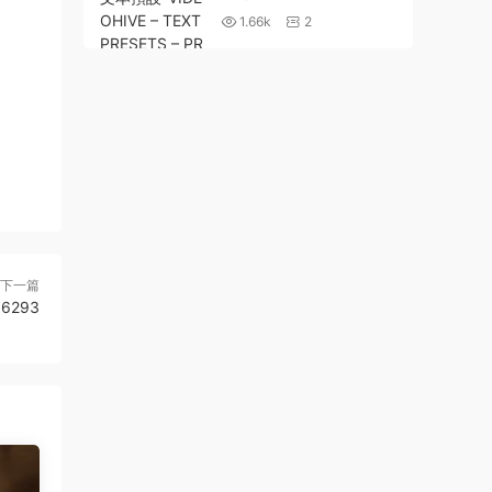
TS – PREMIERE STUDIO
1.66k
2
PLUGIN 23658204
下一篇
66293