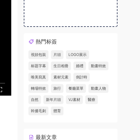
熱門标簽
視頻包裝
片頭
LOGO展示
标題字幕
生日相冊
婚禮
動畫特效
唯美寫真
素材元素
倒計時
轉場特效
旅行
餐廳菜單
動畫人物
自然
新年片頭
VJ素材
醫療
幹擾毛刺
體育
最新文章