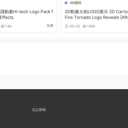
AE模闆
畫Hi-tech Logo Pack f
2D動畫火焰LOGO展示 2D Carto
 Effects
Fire Tornado Logo Reveals [Aft
Effects]
免費
1.6k
05-23
1.85k
忘記密碼