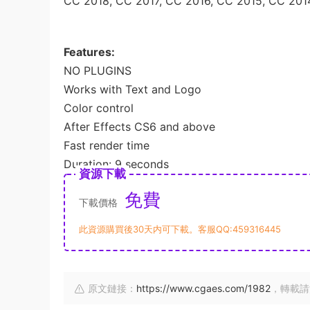
CC 2018, CC 2017, CC 2016, CC 2015, CC 2014
Features:
NO PLUGINS
Works with Text and Logo
Color control
After Effects CS6 and above
Fast render time
Duration: 9 seconds
資源下載
免費
下載價格
此資源購買後30天内可下載。客服QQ:459316445
原文鏈接：
https://www.cgaes.com/1982
，轉載請