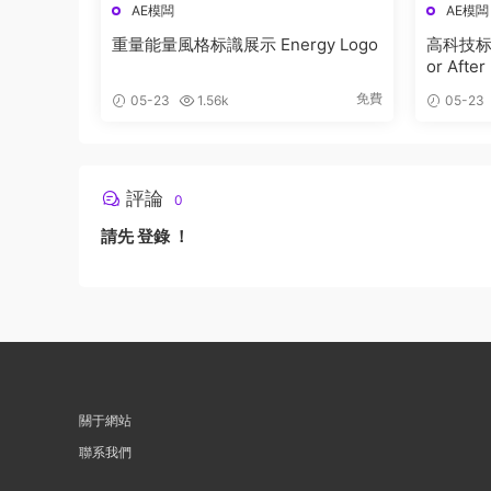
AE模闆
AE模闆
重量能量風格标識展示 Energy Logo
高科技标識動
or After
免費
05-23
1.56k
05-23
評論
0
請先
登錄
！
關于網站
聯系我們