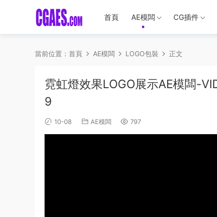
首頁
AE模闆
CG插件
當前位置：
首頁
AE模闆
LOGO包裝
正文
霓虹燈效果LOGO展示AE模闆-VIDEOH
9
10-08
AE模闆
797