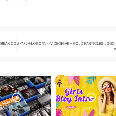
0
0
REAK CO
金色粒子LOGO展示-VIDEOHIVE – GOLD PARTICLES LOGO 
VIP