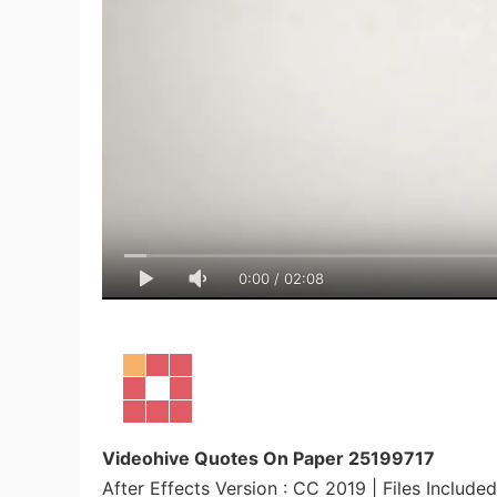
0:00
/
02:08
Videohive Quotes On Paper 25199717
After Effects Version : CC 2019 | Files Included 