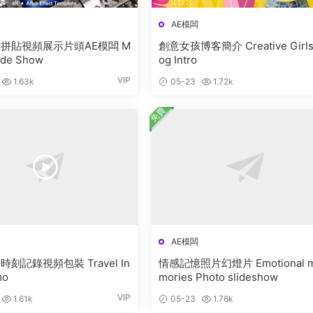
AE模闆
拼貼視頻展示片頭AE模闆 M
創意女孩博客簡介 Creative Girls
lide Show
og Intro
VIP
1.63k
05-23
1.72k
免費
AE模闆
刻記錄視頻包裝 Travel In
情感記憶照片幻燈片 Emotional 
mo
mories Photo slideshow
VIP
1.61k
05-23
1.76k