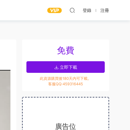
登錄
注冊
免費
立即下載
此資源購買後180天内可下載。
客服QQ:459316445
廣告位