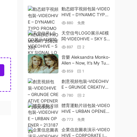
動态錯字視頻包裝-VIDEO
HIVE – DYNAMIC TYPO
PROMO PREMIERE PRO
880
免費
MOGRT 25828282
天空信号LOGO展示AE模
闆-VIDEOHIVE – SKY SI
GNAL LOGO – 1887083
897
2
5
音樂 Aleksandra Monko-
Allen – Now, It’s My Tur
n! (2023)
859
1
創意視頻包裝-VIDEOHIV
E – GRUNGE CREATIVE
OPENER – 26005053
780
2
體育運動片頭包裝-VIDEO
HIVE – URBAN OPENER
– 21318724
773
免費
企業信息圖表演示-VIDEO
HIVE – CORPORATE INF