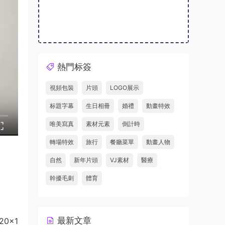
熱門标簽
視頻包裝
片頭
LOGO展示
标題字幕
生日相冊
婚禮
動畫特效
唯美寫真
素材元素
倒計時
轉場特效
旅行
餐廳菜單
動畫人物
自然
新年片頭
VJ素材
醫療
幹擾毛刺
體育
最新文章
920×1