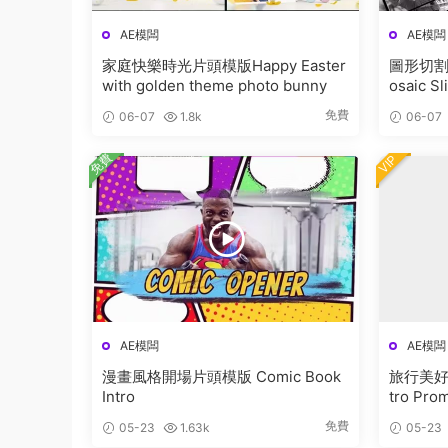
AE模闆
AE模闆
家庭快樂時光片頭模版Happy Easter
圖形切割
with golden theme photo bunny
osaic S
免費
06-07
1.8k
06-07
免費
VIP
AE模闆
AE模闆
漫畫風格開場片頭模版 Comic Book
旅行美好時
Intro
tro Pro
免費
05-23
1.63k
05-23