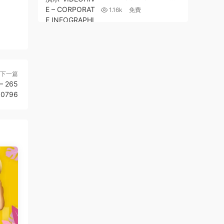
OGRAPHIC PRESENTATI
1.16k
免費
ON 25789136
下一篇
– 265
80796