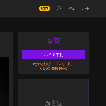
登錄
注冊
免費
立即下載
此資源購買後30天内可下載。
客服QQ:459316445
廣告位