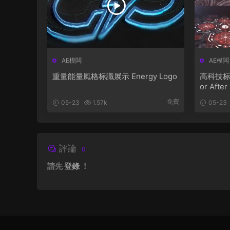
AE模闆
AE模闆
重量能量風格标識展示 Energy Logo
高科技标識動
or After
免費
05-23
1.57k
05-23
評論
0
請先
登錄
！