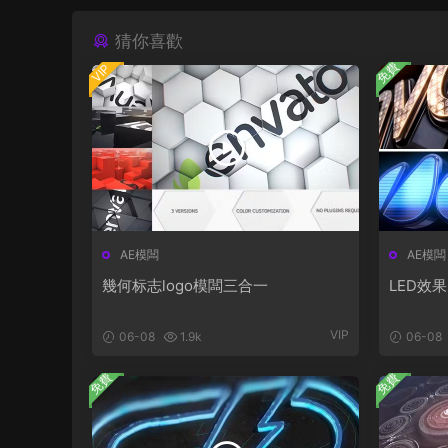
猜你喜歡
免費
VIP
AE模闆
AE模闆
幾何标志logo模闆三合一
LED效果
VIP
06-08
1.9k
06-08
免費
免費