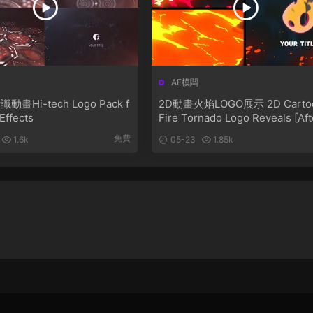
AE模闆
畫Hi-tech Logo Pack f
2D動畫火焰LOGO展示 2D Carto
 Effects
Fire Tornado Logo Reveals [Aft
Effects]
免費
1.6k
05-23
1.85k