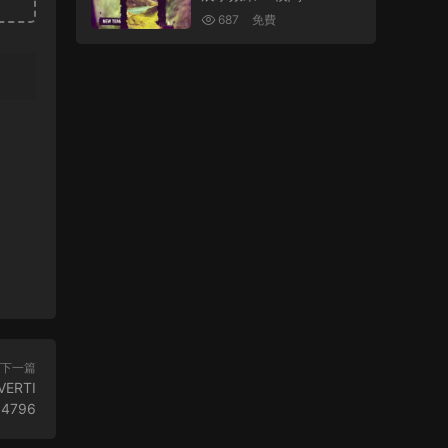
AINTBRUSH SLIDESHO
687
免費
W
下一篇
ERTI
94796