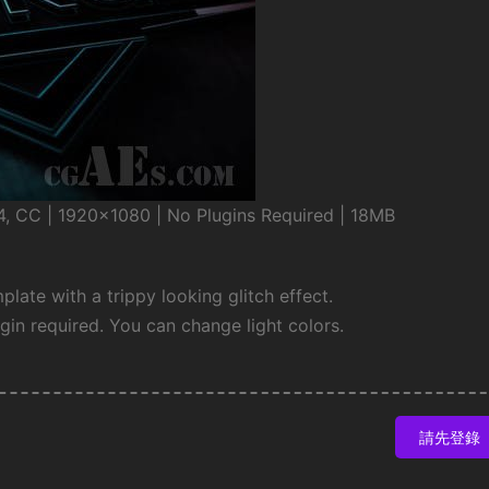
, CC | 1920×1080 | No Plugins Required | 18MB
plate with a trippy looking glitch effect.
gin required. You can change light colors.
請先登錄