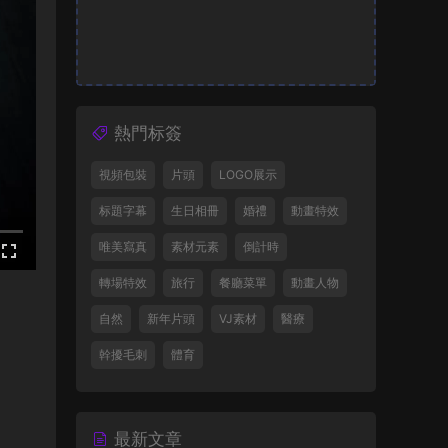
熱門标簽
視頻包裝
片頭
LOGO展示
标題字幕
生日相冊
婚禮
動畫特效
唯美寫真
素材元素
倒計時
轉場特效
旅行
餐廳菜單
動畫人物
自然
新年片頭
VJ素材
醫療
幹擾毛刺
體育
最新文章