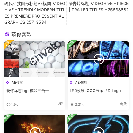
現代科技圖形标題AE模闆-VIDEO
預告片标題-VIDEOHIVE – PIECE
HIVE – TRENDIK MODERN TITL
| TRAILER TITLES – 25633882
ES PREMIERE PRO ESSENTIAL
GRAPHICS 25713534
猜你喜歡
免費
VIP
AE模闆
AE模闆
幾何标志logo模闆三合一
LED效果LOGO展示LED Logo
VIP
免費
1.9k
2.21k
免費
免費