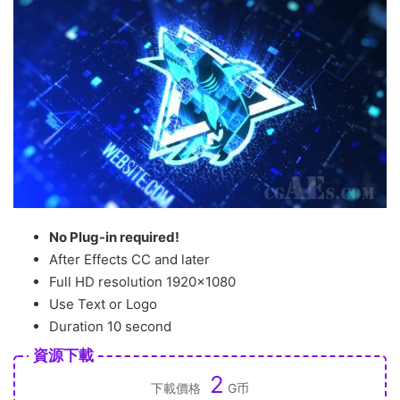
No Plug-in required!
After Effects CC and later
Full HD resolution 1920×1080
Use Text or Logo
Duration 10 second
資源下載
2
下載價格
G币