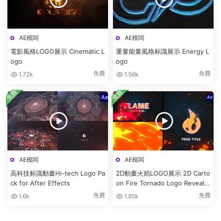
AE模闆
AE模闆
電影風格LOGO展示 Cinematic L
重量能量風格标識展示 Energy L
ogo
ogo
免費
免費
1.72k
1.56k
免費
免費
AE模闆
AE模闆
高科技标識動畫Hi-tech Logo Pa
2D動畫火焰LOGO展示 2D Carto
ck for After Effects
on Fire Tornado Logo Reveals
[After Effects]
免費
免費
1.6k
1.85k