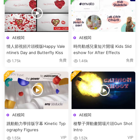
AE模闆
AE模闆
情人節視頻片頭模版Happy Vale
時尚動感兒童短片開場 Kids Slid
ntine’s Day and Butterfly Kiss
eshow for After Effects
免費
免費
1.75k
1.46k
VIP
VIP
AE模闆
AE模闆
跳動動力學排版字幕 Kinetic Typ
槍擊子彈動畫開場片頭Gun Shot
ography Figures
Intro
VIP
VIP
1.55k
1.52k