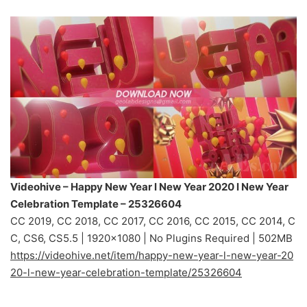
Videohive – Happy New Year l New Year 2020 l New Year
Celebration Template – 25326604
CC 2019, CC 2018, CC 2017, CC 2016, CC 2015, CC 2014, C
C, CS6, CS5.5 | 1920×1080 | No Plugins Required | 502MB
https://videohive.net/item/happy-new-year-l-new-year-20
20-l-new-year-celebration-template/25326604