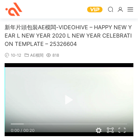
新年片頭包裝AE模闆-VIDEOHIVE – HAPPY NEW Y
EAR L NEW YEAR 2020 L NEW YEAR CELEBRATI
ON TEMPLATE – 25326604
10-12
AE模闆
818
0:00
/
00:20