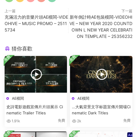
上一篇
下一篇
充滿活力的音樂片頭AE模闆-VIDE
新年倒計時AE包裝模闆-VIDEOHI
OHIVE – MUSIC PROMO – 2511
VE – NEW YEAR 2020 COUNTD
5734
OWN L NEW YEAR CELEBRATI
ON TEMPLATE – 25356232
猜你喜歡
免費
免費
AE模闆
AE模闆
史詩電影遊戲宣傳片片頭展示 Ci
…大氣背景文字标題宣傳片開場Ci
nematic Trailer Titles
nematic Dark Titles
免費
免費
1.91k
2k
免費
免費