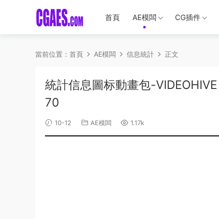
首頁
AE模闆
CG插件
當前位置：
首頁
AE模闆
信息統計
正文
統計信息圖标動畫包-VIDEOHIVE – I
70
10-12
AE模闆
1.17k