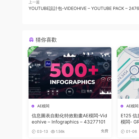
上一篇
YOUTUBE設計包-VIDEOHIVE – YOUTUBE PACK – 247
猜你喜歡
免費
免費
AE模闆
AE模闆
信息圖表自動化特效動畫AE模闆-Vid
E125
eohive – Infographics – 43277101
模闆- GR
S LOGO
免費
03-13
1.56k
01-06