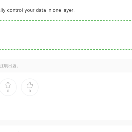
ly control your data in one layer!
注明出處。
0
0