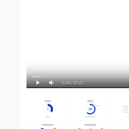
0:00
/
01:27