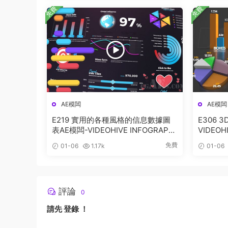
免費
免費
AE模闆
AE模闆
E219 實用的各種風格的信息數據圖
E306
表AE模闆-VIDEOHIVE INFOGRAPHI
VIDEOHI
CS
555
免費
01-06
1.17k
01-06
評論
0
請先
登錄
！