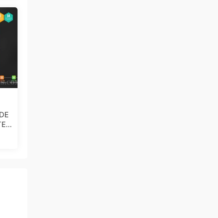
DE
TED