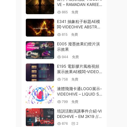
VE – RAMADAN KAREEM
PATTERN 01 4K 258352
865
免費
52
E341 抽象粒子标題AE模
闆-VIDEOHIVE ABSTRA
CT PARTICLES TITLES
815
免費
TRAILER
E005 潑墨效果幻燈片演
示效果
944
免費
E195 電影膠片風格視頻
展示效果AE模闆-VIDEOH
IVE FILM TITLES OPENE
758
免費
R
液體飛濺卡通LOGO展示-
VIDEOHIVE – LIQUID SP
LASH CARTOON LOGO
799
免費
23625575
培訓活動演講事件介紹-VI
DEOHIVE – EM 2K19 // E
VENT PROMO – 23480
876
2