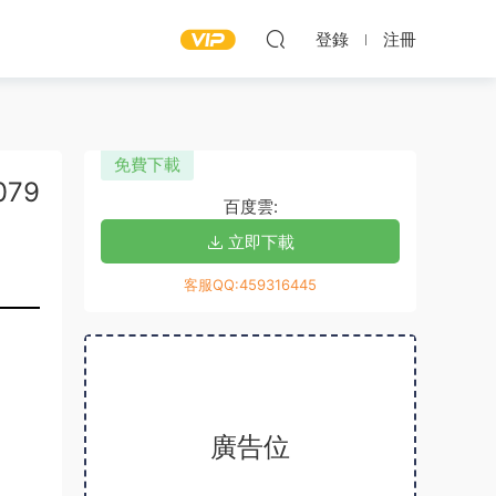
登錄
注冊
免費下載
079
百度雲:
立即下載
客服QQ:459316445
廣告位