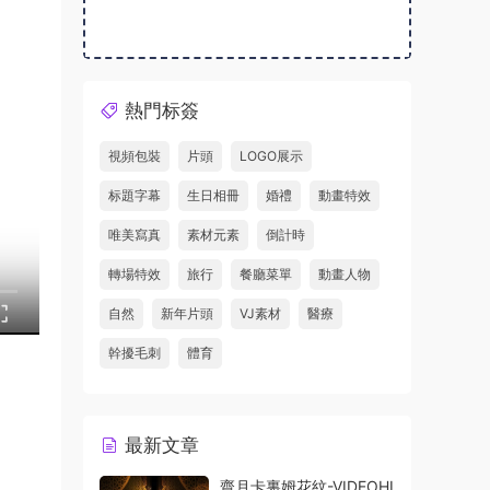
熱門标簽
視頻包裝
片頭
LOGO展示
标題字幕
生日相冊
婚禮
動畫特效
唯美寫真
素材元素
倒計時
轉場特效
旅行
餐廳菜單
動畫人物
自然
新年片頭
VJ素材
醫療
幹擾毛刺
體育
最新文章
齋月卡裏姆花紋-VIDEOHI