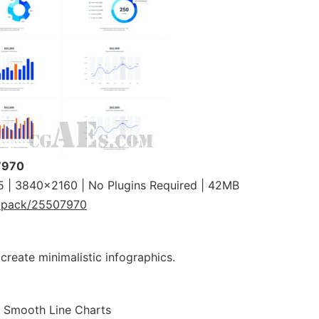
07970
 | 3840×2160 | No Plugins Required | 42MB
ts-pack/25507970
create minimalistic infographics.
– Smooth Line Charts