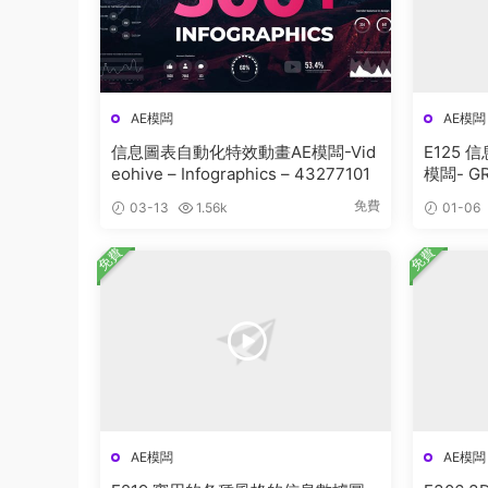
AE模闆
AE模闆
信息圖表自動化特效動畫AE模闆-Vid
E125
eohive – Infographics – 43277101
模闆- GR
S LOGO
免費
03-13
1.56k
01-06
免費
免費
AE模闆
AE模闆