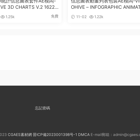
 3D統計信息圖表套件AE模闆-
信息圖表動畫列表包裝AE模闆-VI
VE 3D CHARTS V.2 16228
OHIVE – INFOGRAPHIC ANIMA
LISTS – 25138752
免費
1.25k
11-02
1.22k
忘記密碼
023
CGAES素材網
晉ICP備2023001398号-1
DMCA
E-mail郵箱：admin@cgaes.