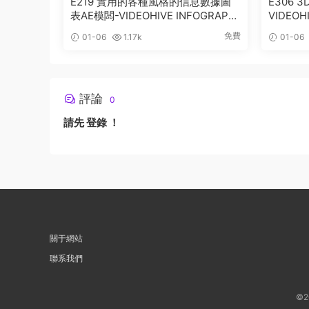
E219 實用的各種風格的信息數據圖
E306
表AE模闆-VIDEOHIVE INFOGRAPHI
VIDEOHI
CS
555
免費
01-06
1.17k
01-06
評論
0
請先
登錄
！
關于網站
聯系我們
©2