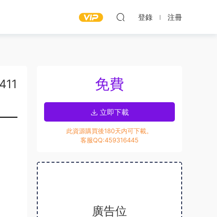
登錄
注冊
免費
411
立即下載
此資源購買後180天内可下載。
客服QQ:459316445
廣告位