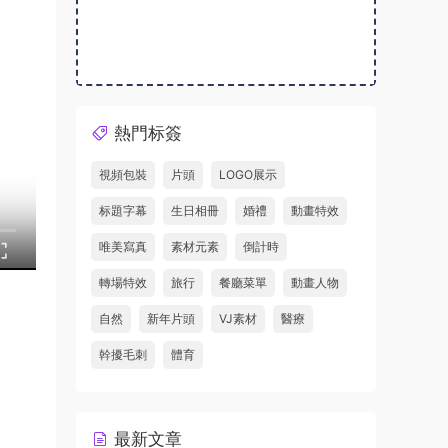
熱門标簽
視頻包裝
片頭
LOGO展示
标題字幕
生日相冊
婚禮
動畫特效
唯美寫真
素材元素
倒計時
轉場特效
旅行
餐廳菜單
動畫人物
自然
新年片頭
VJ素材
醫療
幹擾毛刺
體育
最新文章