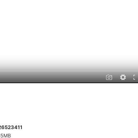
 26523411
2.5MB