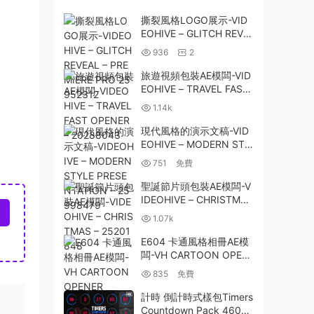
撕裂風格LOGO展示-VID
EOHIVE – GLITCH REVE
AL – PREMIERE PRO 25
936
2
952312
旅遊視頻包裝AE模闆-VID
EOHIVE – TRAVEL FAST
OPENER – 20288043
1.14k
現代風格的演示文稿-VID
EOHIVE – MODERN STY
LE PRESENTATION – 25
751
免費
998479
聖誕節片頭包裝AE模闆-V
IDEOHIVE – CHRISTMAS
– 25201848
1.07k
E604 卡通風格相冊AE模
闆-VH CARTOON OPEN
ER
835
免費
計時 倒計時式樣包Timers
Countdown Pack 4605