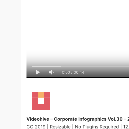
0:00
/
00:44
Videohive – Corporate Infographics Vol.30 –
CC 2019 | Resizable | No Plugins Required | 1