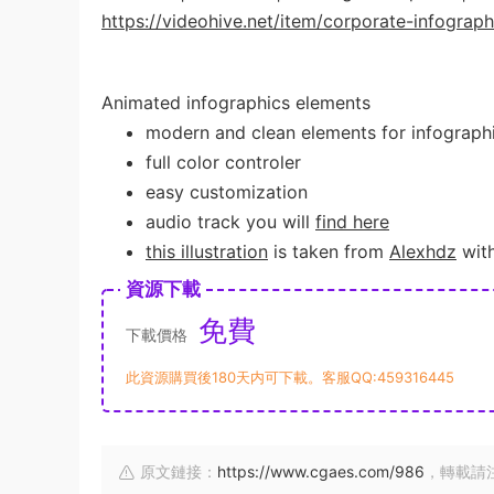
https://videohive.net/item/corporate-infograp
Animated infographics elements
modern and clean elements for infograph
full color controler
easy customization
audio track you will
find here
this illustration
is taken from
Alexhdz
with
資源下載
免費
下載價格
此資源購買後180天内可下載。客服QQ:459316445
原文鏈接：
https://www.cgaes.com/986
，轉載請