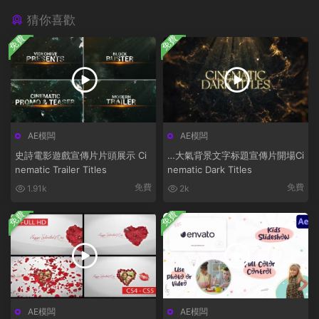
猜你喜歡
免費
免費
AE模闆
AE模闆
史詩電影遊戲宣傳片片頭展示 Ci
…大氣背景文字标題宣傳片開場Ci
nematic Trailer Titles
nematic Dark Titles
免費
免費
1.91k
2k
免費
免費
AE模闆
AE模闆