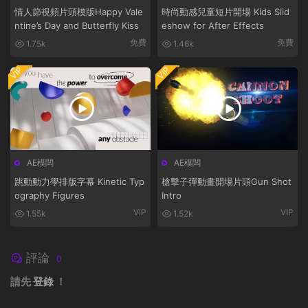
情人節視頻片頭模版Happy Vale
時尚動感兒童短片開場 Kids Slid
ntine’s Day and Butterfly Kiss
eshow for After Effects
免費
免費
1.75k
1.46k
VIP
VIP
AE模闆
AE模闆
跳動動力學排版字幕 Kinetic Typ
槍擊子彈動畫開場片頭Gun Shot
ography Figures
Intro
VIP
VIP
1.55k
1.52k
評論
0
請先
登錄
！