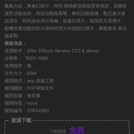
彙集介紹，舞會幻燈片，時尚 購物夜促銷或零售視頻，俱樂部
派對活動促銷，特别活動揭幕戰，舞蹈活動推廣，動态展示産
品演示，時尚組合演示卷軸，旅遊幻燈片，能源照片宣傳片，
動機音樂活動預告片或時尚照片和視頻幻燈片，樂觀搖滾 展示
揭幕戰。
模版信息：
适用軟件：After Effects Version CS5 & above
分辨率： 1920×1080
使用插件：無
文件大小：66M
模闆格式：aep 原版工程
模闆輔助：PDF幫助文件
模闆音樂：無音樂
模闆時長：none
模闆編号：20834560
資源下載
免費
下載價格