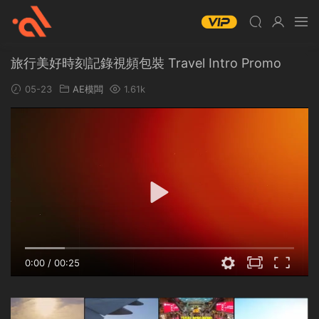
旅行美好時刻記錄視頻包裝 Travel Intro Promo
05-23
AE模闆
1.61k
0:00
/
00:25