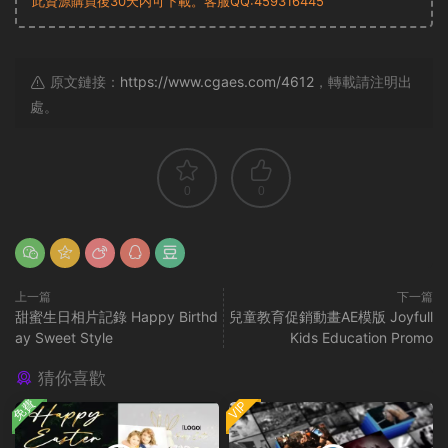
此資源購買後30天内可下載。客服QQ:459316445
原文鏈接：
https://www.cgaes.com/4612
，轉載請注明出
處。
0
0
上一篇
下一篇
甜蜜生日相片記錄 Happy Birthd
兒童教育促銷動畫AE模版 Joyfull
ay Sweet Style
Kids Education Promo
猜你喜歡
免費
VIP