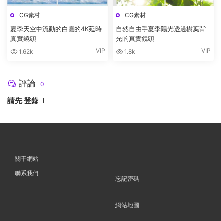
CG素材
CG素材
夏季天空中流動的白雲的4K延時
自然自由手夏季陽光透過樹葉背
真實鏡頭
光的真實鏡頭
VIP
VIP
1.62k
1.8k
評論
0
請先
登錄
！
關于網站
聯系我們
忘記密碼
網站地圖