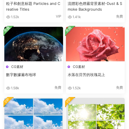
粒子和創意标題 Particles and C
流體彩色煙霧背景素材-Dust & S
reative Titles
moke Backgrounds
VIP
免費
1.52k
1.41k
免費
免費
CG素材
CG素材
數字數據遍布地球
水落在芬芳的玫瑰花上
免費
免費
1.58k
1.52k
VIP
VIP