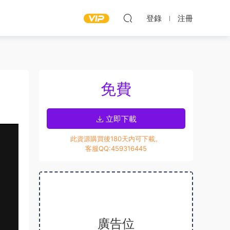
登錄
注冊
免費
立即下載
此資源購買後180天内可下載。
客服QQ:459316445
廣告位