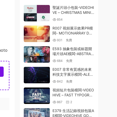
聖誕片頭小包裝-VIDEOHI
VE – CHRISTMAS MINIM
AL PACK – 25272421
854
R007 視頻展示效果PR模
闆- MOTIONARRAY DYN
AMIC OPENER
931
免費
E593 抽象包裝或标題開
hoto
場片頭AE模闆-ABSTRAC
T OPENER | TITLE SEQ
684
免費
UENCE
E007 非常有質感的未來
科技文字展示模闆-ALER
T
842
免費
視頻短片包裝模闆-VIDEO
HIVE – FAST TYPOGRAP
HY – 20694062
867
2
E379 生活記錄視頻包裝A
E模闆-VIDEOHIVE GOO