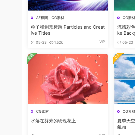
AE模闆
、
CG素材
CG素
粒子和創意标題 Particles and Creat
流體彩色煙
ive Titles
ke Back
VIP
05-23
1.52k
05-23
免費
VIP
CG素材
CG素
水落在芬芳的玫瑰花上
夏季天空
鏡頭