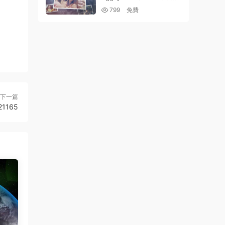
D OLD DAYS 21753519
799
免費
下一篇
1165