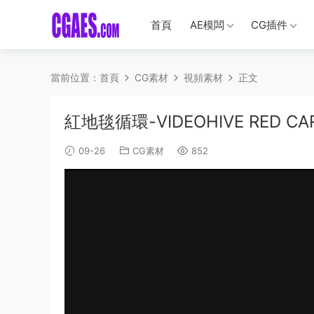
首頁
AE模闆
CG插件
當前位置：
首頁
CG素材
視頻素材
正文
紅地毯循環-VIDEOHIVE RED CAR
09-26
CG素材
852