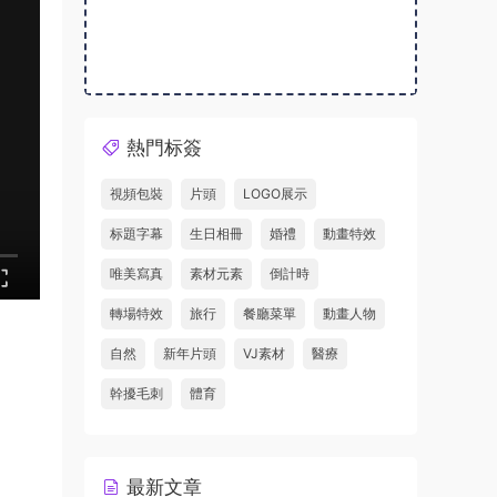
熱門标簽
視頻包裝
片頭
LOGO展示
标題字幕
生日相冊
婚禮
動畫特效
唯美寫真
素材元素
倒計時
轉場特效
旅行
餐廳菜單
動畫人物
自然
新年片頭
VJ素材
醫療
幹擾毛刺
體育
最新文章