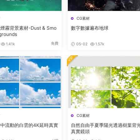
材
CG素材
霧背景素材-Dust & Smo
數字數據遍布地球
grounds
免費
1.41k
05-02
1.57k
VIP
材
CG素材
中流動的白雲的4K延時真實
自然自由手夏季陽光透過樹葉背
真實鏡頭