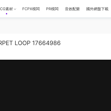
CG素材
FCPX模闆
PR模闆
音效配樂
國外網盤下載
PET LOOP 17664986