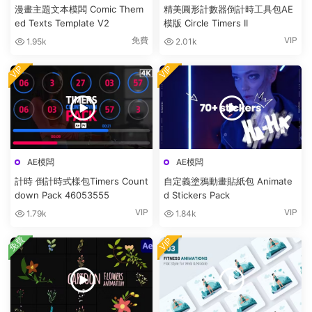
漫畫主題文本模闆 Comic Them
精美圓形計數器倒計時工具包AE
ed Texts Template V2
模版 Circle Timers II
免費
VIP
1.95k
2.01k
VIP
VIP
AE模闆
AE模闆
計時 倒計時式樣包Timers Count
自定義塗鴉動畫貼紙包 Animate
down Pack 46053555
d Stickers Pack
VIP
VIP
1.79k
1.84k
免費
VIP