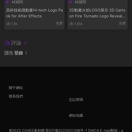
AE模闆
AE模闆
高科技标識動畫Hi-tech Logo Pa
2D動畫火焰LOGO展示 2D Carto
ck for After Effects
on Fire Tornado Logo Reveals
[After Effects]
免費
免費
1.6k
1.85k
評論
0
請先
登錄
！
關于網站
聯系我們
忘記密碼
網站地圖
©2023
CGAES素材網
晉ICP備2023001398号-1
DMCA
E-mail郵箱：a