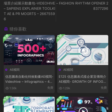
場景介紹展示動畫包-VIDEOHIVE
– FASHION RHYTHM OPENER 2
– SAPIENS EXPLAINER TOOLKI
8377296
T AE & PR MOGRTS – 2667559
6
猜你喜歡
免費
免費
AE模闆
AE模闆
信息圖表自動化特效動畫AE模闆-
E125 信息圖表式樣企業宣傳簡介
Videohive – Infographics – 43
AE模闆- GROWTH OF INFOGR
277101
APHICS LOGO OPENER
免費
免費
1.56k
1.29k
免費
免費