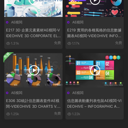
AE模闆
AE模闆
E217 3D 企業元素素材AE模闆-V
E219 實用的各種風格的信息數據
IDEOHIVE 3D CORPORATE ELE
圖表AE模闆-VIDEOHIVE INFOG
MENTS
RAPHICS
免費
免費
1.31k
1.17k
免費
AE模闆
AE模闆
E306 3D統計信息圖表套件AE模
信息圖表動畫列表包裝AE模闆-VI
闆-VIDEOHIVE 3D CHARTS V.2
DEOHIVE – INFOGRAPHIC ANI
16228555
MATED LISTS – 25138752
免費
1.25k
1.22k