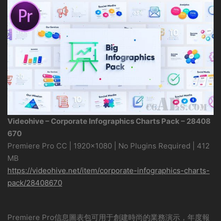
Videohive – Corporate Infographics Charts Pack – 28408
670
Premiere Pro CC | 1920×1080 | No Plugins Required | 412
MB
https://videohive.net/item/corporate-infographics-charts-
pack/28408670
Premiere Pro信息圖表包可用于創建時尚的業務演示，年度報