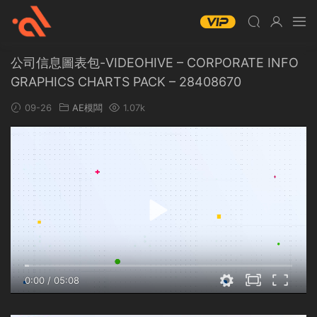
公司信息圖表包-VIDEOHIVE – CORPORATE INFO
GRAPHICS CHARTS PACK – 28408670
09-26
AE模闆
1.07k
0:00
/
05:08