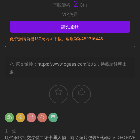
2
下載價格
G币
VIP免費
請先登錄
此資源購買後180天内可下載。客服QQ:459316445
原文鏈接：
https://www.cgaes.com/696
，轉載請注明出
處。
0
0
上一篇
下一篇
現代網絡社交媒體二維卡通人物
時尚短片包裝AE模闆-VIDEOHIVE