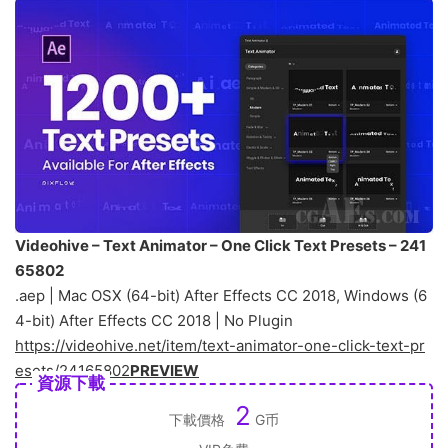
Videohive – Text Animator – One Click Text Presets – 241
65802
.aep | Mac OSX (64-bit) After Effects CC 2018, Windows (6
4-bit) After Effects CC 2018 | No Plugin
https://videohive.net/item/text-animator-one-click-text-pr
esets/24165802
PREVIEW
資源下載
2
下載價格
G币