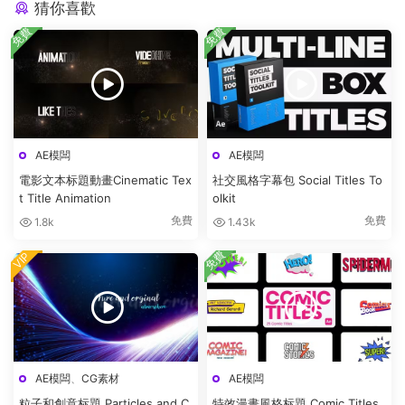
猜你喜歡
免費
免費
AE模闆
AE模闆
電影文本标題動畫Cinematic Tex
社交風格字幕包 Social Titles To
t Title Animation
olkit
免費
免費
1.8k
1.43k
免費
VIP
AE模闆
、
CG素材
AE模闆
粒子和創意标題 Particles and C
特效漫畫風格标題 Comic Titles