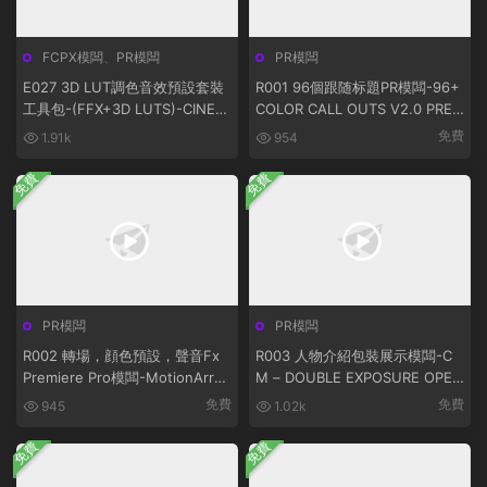
FCPX模闆
、
PR模闆
PR模闆
E027 3D LUT調色音效預設套裝
R001 96個跟随标題PR模闆-96+
工具包-(FFX+3D LUTS)-CINEP
COLOR CALL OUTS V2.0 PRE
UNCH MASTER SUITE V5.0
MIERE PRO TEMPLATES
免費
1.91k
954
免費
免費
PR模闆
PR模闆
R002 轉場，顔色預設，聲音Fx
R003 人物介紹包裝展示模闆-C
Premiere Pro模闆-MotionArray
M – DOUBLE EXPOSURE OPEN
– 50+ Pack: Transitions, Color
ER PR模闆
免費
免費
945
1.02k
Presets, Sound Fx Premiere Pr
o Templates 57677
免費
免費