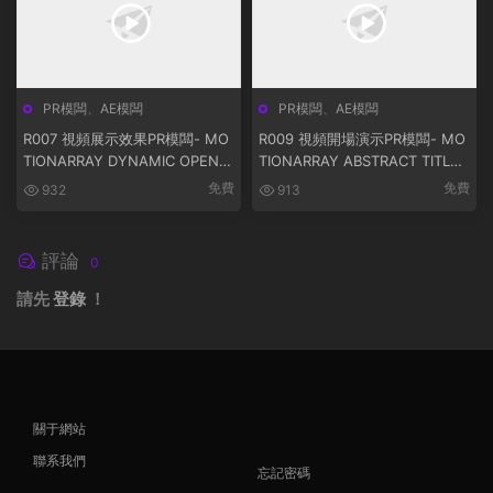
PR模闆
、
AE模闆
PR模闆
、
AE模闆
R007 視頻展示效果PR模闆- MO
R009 視頻開場演示PR模闆- MO
TIONARRAY DYNAMIC OPENE
TIONARRAY ABSTRACT TITLE
R
SEQUENCE
免費
免費
932
913
評論
0
請先
登錄
！
關于網站
聯系我們
忘記密碼