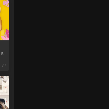
 Bl
VIP