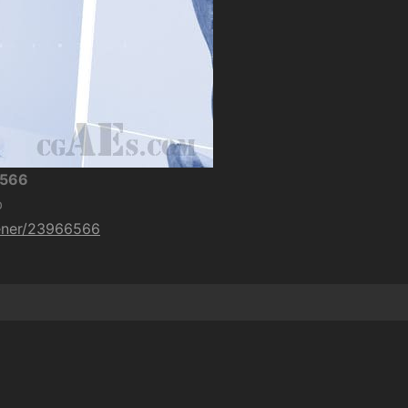
6566
b
pener/23966566