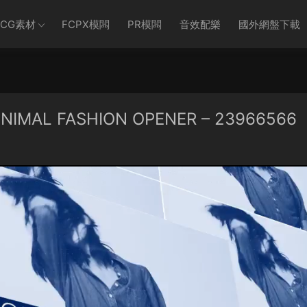
CG素材
FCPX模闆
PR模闆
音效配樂
國外網盤下載
IMAL FASHION OPENER – 23966566