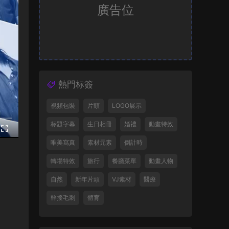
廣告位
熱門标簽
視頻包裝
片頭
LOGO展示
标題字幕
生日相冊
婚禮
動畫特效
唯美寫真
素材元素
倒計時
轉場特效
旅行
餐廳菜單
動畫人物
自然
新年片頭
VJ素材
醫療
幹擾毛刺
體育