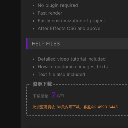
No plugin required
Fast render
Easily customization of project
After Effects CS6 and above
HELP FILES
Detailed video tutorial included
How to customize images, texts
Text file also included
資源下載
2
下載價格
G币
此資源購買後180天内可下載。客服QQ:459316445