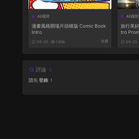
AE模闆
AE模闆
漫畫風格開場片頭模版 Comic Book
旅行美好時
Intro
tro Pro
免費
05-23
1.63k
05-23
評論
0
請先
登錄
！
關于網站