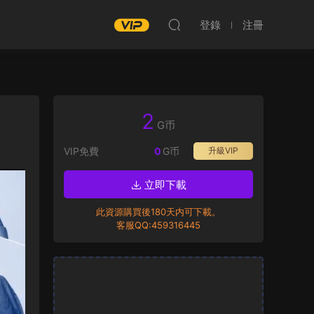
登錄
注冊
2
G币
VIP免費
0
G币
升級VIP
立即下載
此資源購買後180天内可下載。
客服QQ:459316445