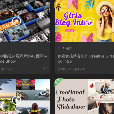
VIP
AE模闆
拼貼視頻展示片頭AE模闆 M
創意女孩博客簡介 Creative Girls
lide Show
og Intro
VIP
1.63k
05-23
1.72k
免費