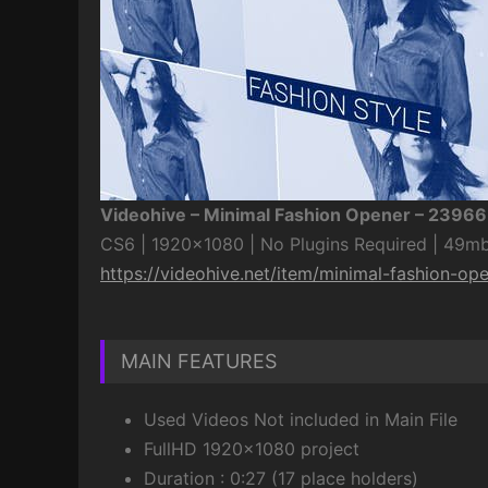
Videohive – Minimal Fashion Opener – 2396
CS6 | 1920×1080 | No Plugins Required | 49m
https://videohive.net/item/minimal-fashion-o
MAIN FEATURES
Used Videos Not included in Main File
FullHD 1920×1080 project
Duration : 0:27 (17 place holders)