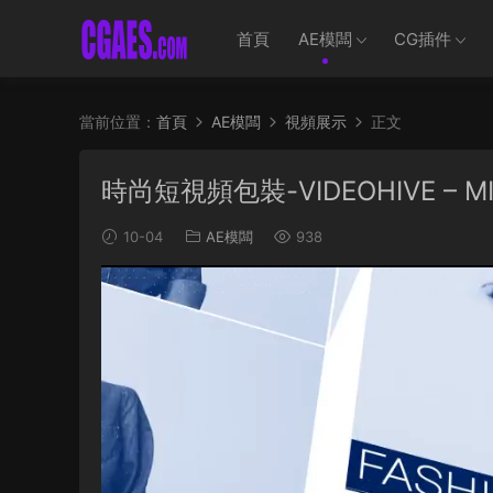
首頁
AE模闆
CG插件
當前位置：
首頁
AE模闆
視頻展示
正文
時尚短視頻包裝-VIDEOHIVE – MIN
10-04
AE模闆
938