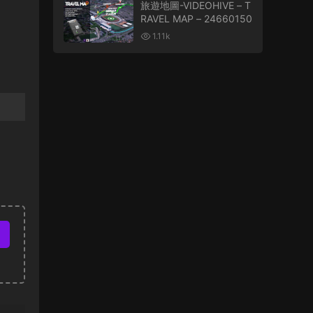
旅遊地圖-VIDEOHIVE – T
RAVEL MAP – 24660150
1.11k