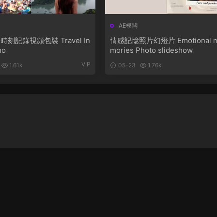
AE模闆
刻記錄視頻包裝 Travel In
情感記憶照片幻燈片 Emotional 
mo
mories Photo slideshow
VIP
1.61k
05-23
1.76k
忘記密碼