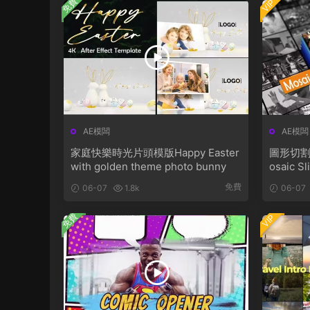
免費
VIP
AE模闆
AE模闆
家庭快樂時光片頭模版Happy Easter
圖形切割
with golden theme photo bunny
osaic S
免費
06-07
1.8k
06-07
免費
VIP