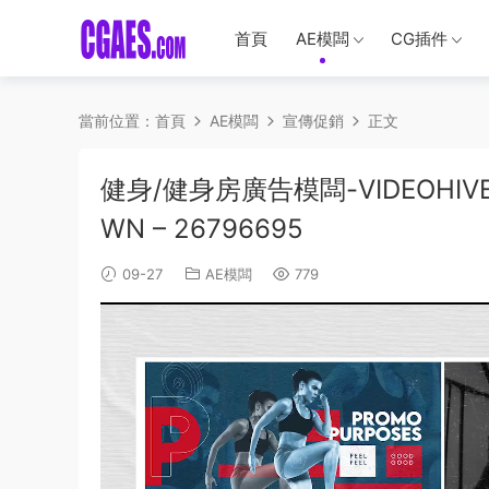
首頁
AE模闆
CG插件
當前位置：
首頁
AE模闆
宣傳促銷
正文
健身/健身房廣告模闆-VIDEOHIVE –
WN – 26796695
09-27
AE模闆
779