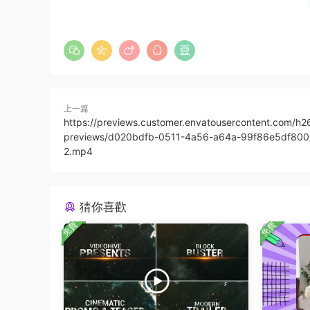
上一篇
https://previews.customer.envatousercontent.com/h2
previews/d020bdfb-0511-4a56-a64a-99f86e5df800
2.mp4
猜你喜歡
免費
免費