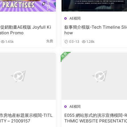
AE模闆
銷動畫AE模版 Joyfull Ki
叙事簡介模版-Tech Timeline Sli
ation Promo
how
免費
1.45k
03-13
1.28k
免費
AE模闆
城市房地産标題展示模闆-TITL
E055 網站形式的演示宣傳模闆-R
ITY – 21009157
THMIC WEBSITE PRESENTATI