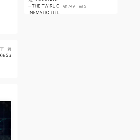
TIC TITLE – 26035265
749
2
下一篇
96856