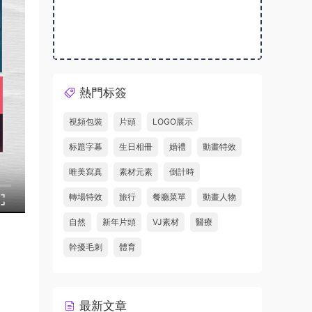
熱門标簽
視頻包裝
片頭
LOGO展示
标題字幕
生日相冊
婚禮
動畫特效
唯美寫真
素材元素
倒計時
轉場特效
旅行
餐廳菜單
動畫人物
自然
新年片頭
VJ素材
醫療
幹擾毛刺
體育
最新文章