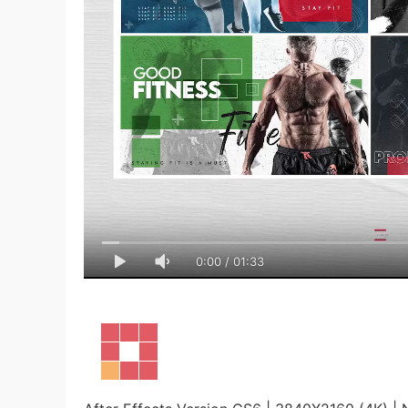
0:00
/
01:33