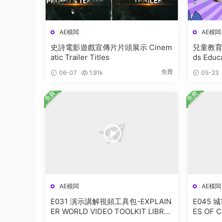
AE模闆
AE模闆
史詩電影遊戲宣傳片片頭展示 Cinem
兒童教育促
atic Trailer Titles
ds Educ
免費
06-07
1.91k
05-23
免費
免費
AE模闆
AE模闆
E031 演示講解視頻工具包-EXPLAIN
E045 
ER WORLD VIDEO TOOLKIT LIBRA
ES OF C
RY