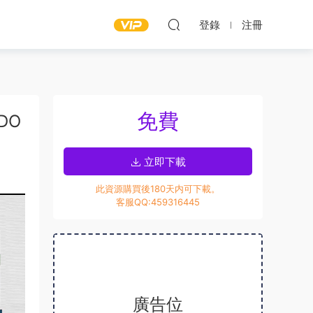
登錄
注冊
免費
DO
立即下載
此資源購買後180天内可下載。
客服QQ:459316445
廣告位