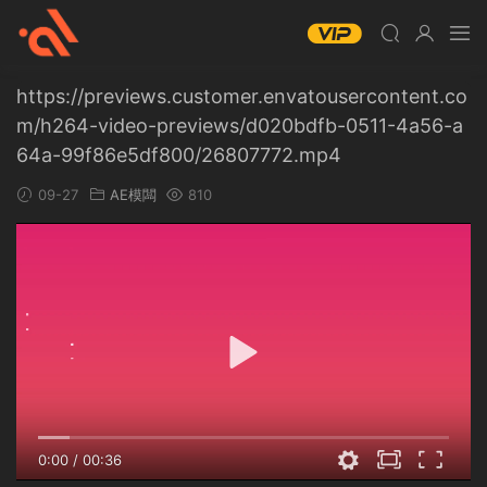
https://previews.customer.envatousercontent.co
m/h264-video-previews/d020bdfb-0511-4a56-a
64a-99f86e5df800/26807772.mp4
09-27
AE模闆
810
0:00
/
00:36