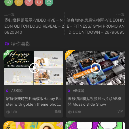
上一篇
下一篇
霓虹燈标題展示-VIDEOHIVE – N
健身/健身房廣告模闆-VIDEOHIV
EON GLITCH LOGO REVEAL – 2
E – FITNESS/ GYM PROMO AN
6820340
D COUNTDOWN – 26796695
猜你喜歡
免費
VIP
AE模闆
AE模闆
家庭快樂時光片頭模版Happy Ea
圖形切割拼貼視頻展示片頭AE模
ster with golden theme photo
闆 Mosaic Slide Show
bunny
免費
VIP
1.8k
1.63k
免費
VIP