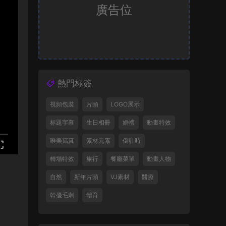
廣告位
熱門标簽
視頻包裝
片頭
LOGO展示
标題字幕
生日相冊
婚禮
動畫特效
唯美寫真
素材元素
倒計時
轉場特效
旅行
餐廳菜單
動畫人物
自然
新年片頭
VJ素材
醫療
幹擾毛刺
體育