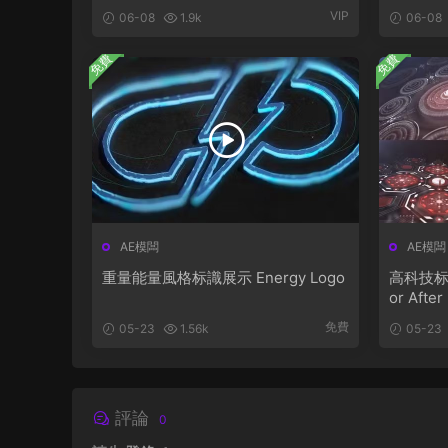
VIP
06-08
1.9k
06-08
免費
免費
AE模闆
AE模闆
重量能量風格标識展示 Energy Logo
高科技标識動
or After
免費
05-23
1.56k
05-23
評論
0