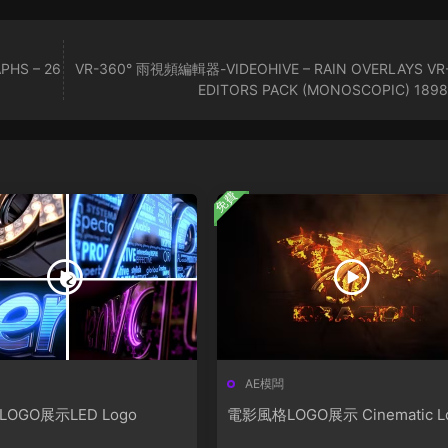
PHS – 26
VR-360° 雨視頻編輯器-VIDEOHIVE – RAIN OVERLAYS VR
EDITORS PACK (MONOSCOPIC) 189
免費
AE模闆
LOGO展示LED Logo
電影風格LOGO展示 Cinematic L