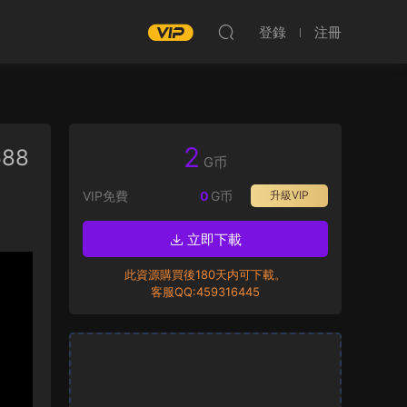
登錄
注冊
2
688
G币
VIP免費
0
G币
升級VIP
立即下載
此資源購買後180天内可下載。
客服QQ:459316445