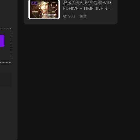
浪漫面孔幻燈片包裝-VID
EOHIVE – TIMELINE SLI
DESHOW GOLDEN FAC
903
免費
ES 27456769