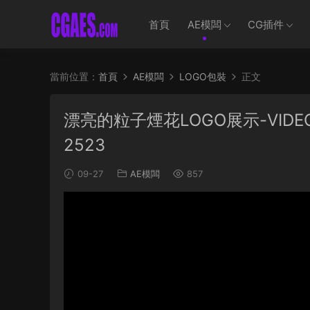
首頁
AE模闆
CG插件
當前位置：
首頁
AE模闆
LOGO包裝
正文
漂亮的粒子煙花LOGO展示-VIDEOHIVE
2523
09-27
AE模闆
857