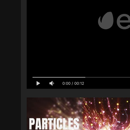
0:00
/
00:12