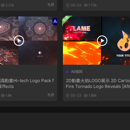
免費
2.21k
05-23
1.72k
免費
AE模闆
畫Hi-tech Logo Pack f
2D動畫火焰LOGO展示 2D Carto
 Effects
Fire Tornado Logo Reveals [Aft
Effects]
免費
1.6k
05-23
1.85k