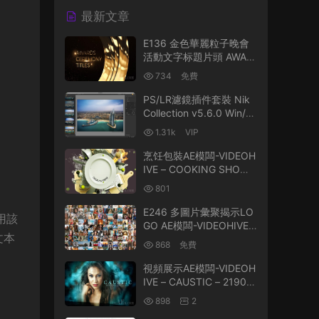
最新文章
E136 金色華麗粒子晚會
活動文字标題片頭 AWAR
DS CEREMONY TITLES
734
免費
PS/LR濾鏡插件套裝 Nik
Collection v5.6.0 Win/M
ac 中文破解版
1.31k
VIP
烹饪包裝AE模闆-VIDEOH
IVE – COOKING SHOW –
25195310
801
E246 多圖片彙聚揭示LO
用該
GO AE模闆-VIDEOHIVE 1
文本
0 MOSAIC LOGO REVEA
868
免費
LS
視頻展示AE模闆-VIDEOH
IVE – CAUSTIC – 21903
185
898
2