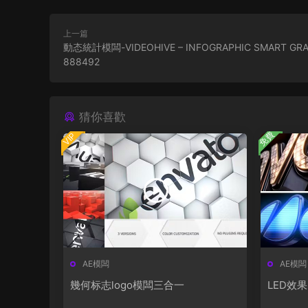
上一篇
動态統計模闆-VIDEOHIVE – INFOGRAPHIC SMART GRA
888492
猜你喜歡
免費
VIP
AE模闆
AE模闆
幾何标志logo模闆三合一
LED效果