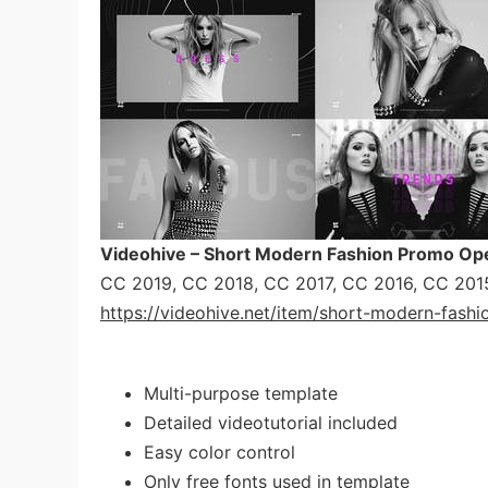
Videohive – Short Modern Fashion Promo O
CC 2019, CC 2018, CC 2017, CC 2016, CC 2015
https://videohive.net/item/short-modern-fas
Multi-purpose template
Detailed videotutorial included
Easy color control
Only free fonts used in template