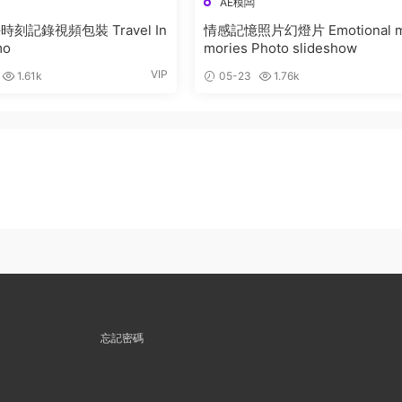
AE模闆
刻記錄視頻包裝 Travel In
情感記憶照片幻燈片 Emotional 
mo
mories Photo slideshow
VIP
1.61k
05-23
1.76k
忘記密碼