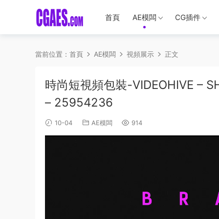
首頁
AE模闆
CG插件
當前位置：
首頁
AE模闆
視頻展示
正文
時尚短視頻包裝-VIDEOHIVE – SH
– 25954236
10-04
AE模闆
914