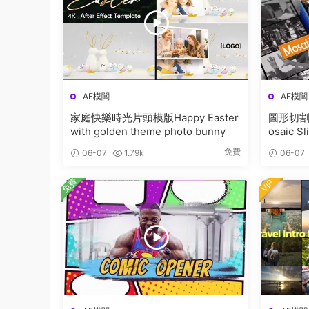
AE模闆
AE模闆
家庭快樂時光片頭模版Happy Easter
圖形切割
with golden theme photo bunny
osaic S
免費
06-07
1.79k
06-07
免費
VIP