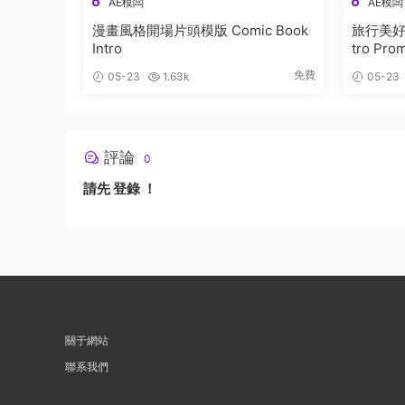
AE模闆
AE模闆
漫畫風格開場片頭模版 Comic Book
旅行美好時
Intro
tro Pro
免費
05-23
1.63k
05-23
評論
0
請先
登錄
！
關于網站
聯系我們