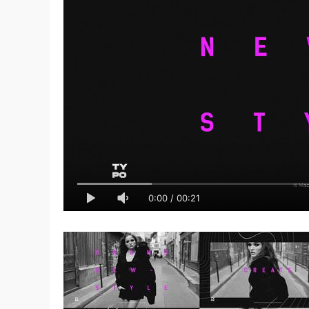
0:00
/
00:21