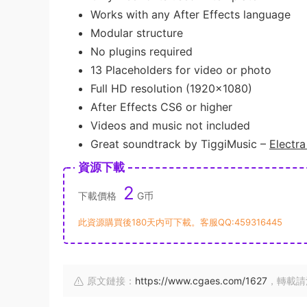
Works with any After Effects language
Modular structure
No plugins required
13 Placeholders for video or photo
Full HD resolution (1920×1080)
After Effects CS6 or higher
Videos and music not included
Great soundtrack by TiggiMusic –
Electr
資源下載
2
下載價格
G币
此資源購買後180天内可下載。客服QQ:459316445
原文鏈接：
https://www.cgaes.com/1627
，轉載請