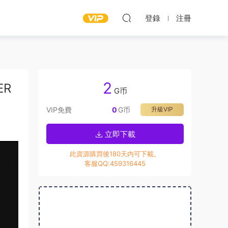
登錄
注冊
2
ER
G币
VIP免費
0
G币
升級VIP
立即下載
此資源購買後180天内可下載。
客服QQ:459316445