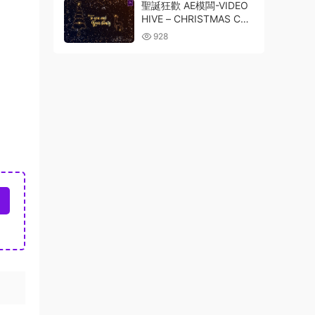
NER 23785697
聖誕狂歡 AE模闆-VIDEO
HIVE – CHRISTMAS CHE
ER – 25183940
928