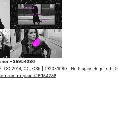
pener – 25954236
, CC 2014, CC, CS6 | 1920×1080 | No Plugins Required |
hion-promo-opener/25954236