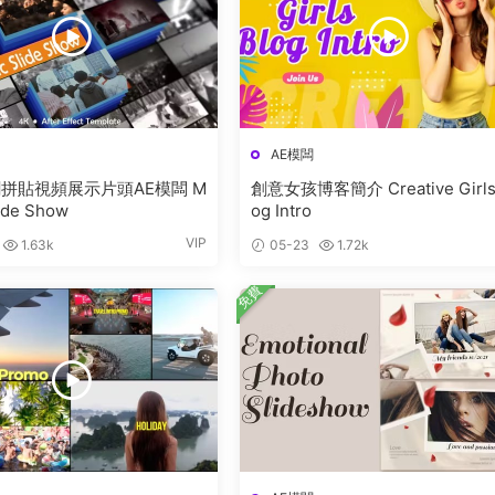
AE模闆
拼貼視頻展示片頭AE模闆 M
創意女孩博客簡介 Creative Girls
lide Show
og Intro
VIP
1.63k
05-23
1.72k
免費