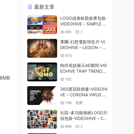
最新文章
LOGO或者标題效果包裝-
VIDEOHIVE – SIMPLE L
OGO & TITLE INTRO – 2
865
2
8429183
軍團-幻想電影預告片-VI
DEOHIVE – LEGION – FA
NTASY MOVIE TRAILER
870
– 21116200
時尚視頻展示AE模闆-VID
EOHIVE TRAP TRENDY
PROMO 25092507
 96MB
762
360度冠狀病毒-VIDEOHI
VE – CORONA VIRUS 36
0 26002393
798
免費
社區–多功能相框LOGO片
頭包裝-VIDEOHIVE – CO
MMUNITY – MULTI PHO
698
2
TO FRAMES LOGO OPE