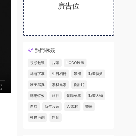
廣告位
熱門标簽
視頻包裝
片頭
LOGO展示
标題字幕
生日相冊
婚禮
動畫特效
唯美寫真
素材元素
倒計時
轉場特效
旅行
餐廳菜單
動畫人物
自然
新年片頭
VJ素材
醫療
幹擾毛刺
體育