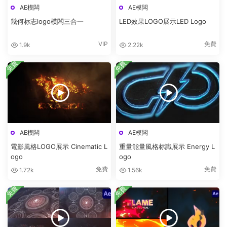
AE模闆
AE模闆
幾何标志logo模闆三合一
LED效果LOGO展示LED Logo
VIP
免費
1.9k
2.22k
免費
免費
AE模闆
AE模闆
電影風格LOGO展示 Cinematic L
重量能量風格标識展示 Energy L
ogo
ogo
免費
免費
1.72k
1.56k
免費
免費