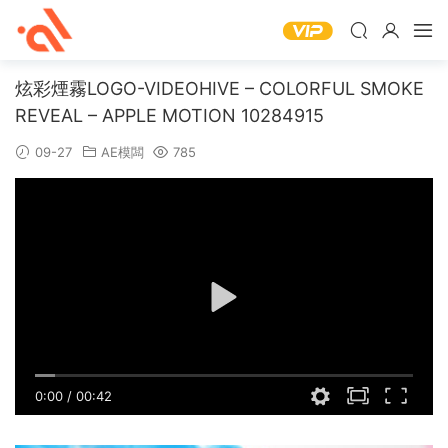
炫彩煙霧LOGO-VIDEOHIVE – COLORFUL SMOKE
REVEAL – APPLE MOTION 10284915
09-27
AE模闆
785
0:00
/
00:42