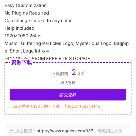
Easy Customization
No Plugins Required
Can change smoke to any color
Help Included
1920×1080 25fps
Music : Glittering Particles Logo, Mysterious Logo, Bagpip
e, Short Logo Intro 4
DOWNLOAD FROM FREE FILE STORAGE
資源下載
2
下載價格
G币
VIP免費
請先登錄
此資源購買後180天内可下載。客服QQ:459316445
原文鏈接：
https://www.cgaes.com/937
，轉載請注明出