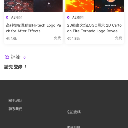
AE模闆
AE模闆
高科技标識動畫Hi-tech Logo Pa
2D動畫火焰LOGO展示 2D Carto
ck for After Effects
on Fire Tornado Logo Reveals
[After Effects]
免費
免費
1.6k
1.85k
評論
0
請先
登錄
！
關于網站
聯系我們
忘記密碼
網站地圖