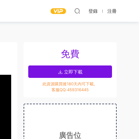
登錄
注冊
免費
立即下載
此資源購買後180天内可下載。
客服QQ:459316445
廣告位