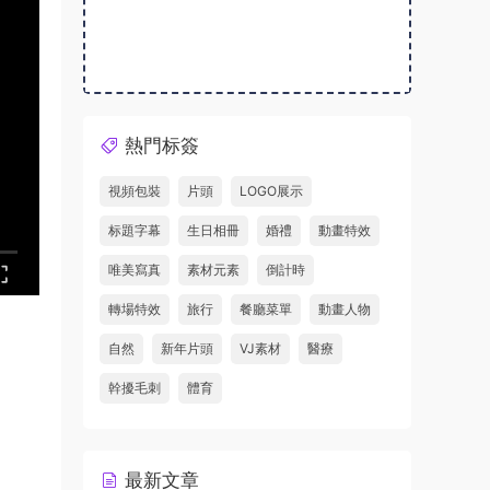
熱門标簽
視頻包裝
片頭
LOGO展示
标題字幕
生日相冊
婚禮
動畫特效
唯美寫真
素材元素
倒計時
轉場特效
旅行
餐廳菜單
動畫人物
自然
新年片頭
VJ素材
醫療
幹擾毛刺
體育
最新文章