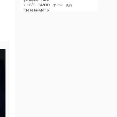
LEGANT PROMO – 253
759
免費
99438