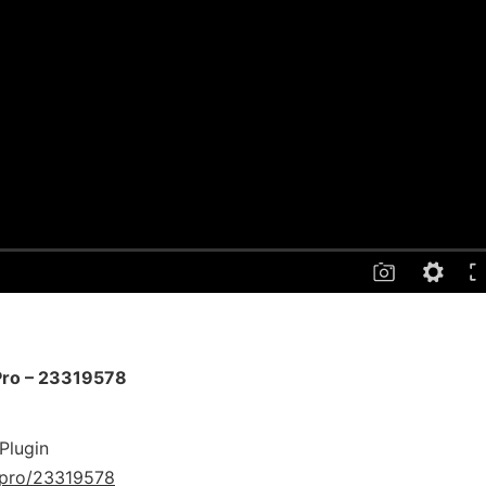
 Pro – 23319578
Plugin
t-pro/23319578