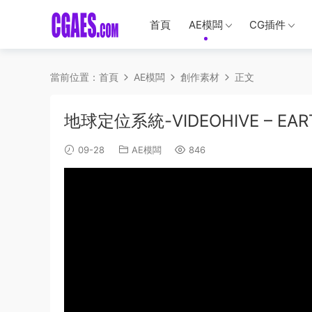
首頁
AE模闆
CG插件
當前位置：
首頁
AE模闆
創作素材
正文
地球定位系統-VIDEOHIVE – EARTH
09-28
AE模闆
846