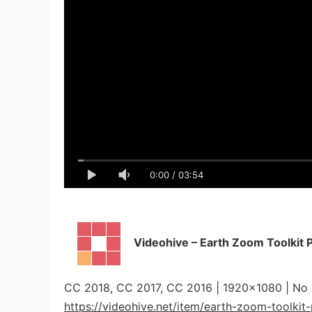
0:00
/
03:54
Videohive – Earth Zoom Toolkit
CC 2018, CC 2017, CC 2016 | 1920×1080 | No 
https://videohive.net/item/earth-zoom-toolki