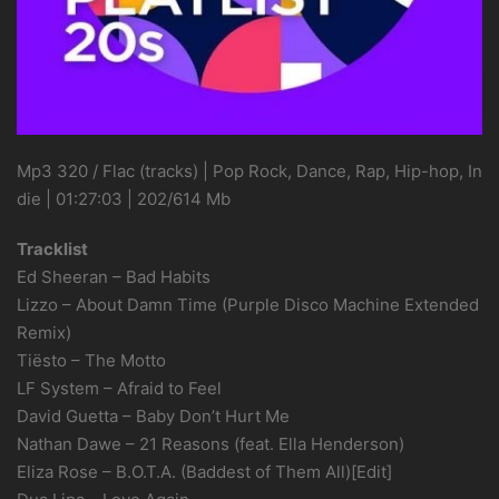
Mp3 320 / Flac (tracks) | Pop Rock, Dance, Rap, Hip-hop, In
die | 01:27:03 | 202/614 Mb
Tracklist
Ed Sheeran – Bad Habits
Lizzo – About Damn Time (Purple Disco Machine Extended
Remix)
Tiësto – The Motto
LF System – Afraid to Feel
David Guetta – Baby Don’t Hurt Me
Nathan Dawe – 21 Reasons (feat. Ella Henderson)
Eliza Rose – B.O.T.A. (Baddest of Them All)[Edit]