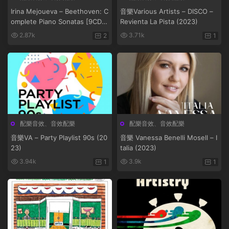
Irina Mejoueva – Beethoven: C
音樂Various Artists – DISCO –
omplete Piano Sonatas [9CD]
Revienta La Pista (2023)
(2020)
2.87k
3.71k
2
1
配樂音效
、
音效配樂
配樂音效
、
音效配樂
音樂VA – Party Playlist 90s (20
音樂 Vanessa Benelli Mosell – I
23)
talia (2023)
3.94k
3.9k
1
1