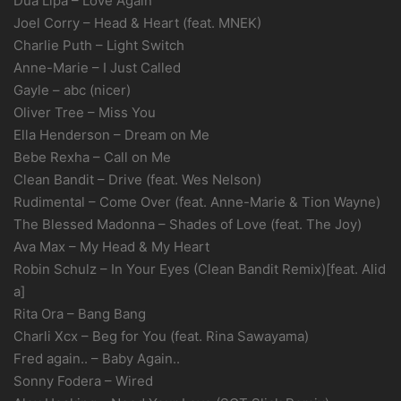
Dua Lipa – Love Again
Joel Corry – Head & Heart (feat. MNEK)
Charlie Puth – Light Switch
Anne-Marie – I Just Called
Gayle – abc (nicer)
Oliver Tree – Miss You
Ella Henderson – Dream on Me
Bebe Rexha – Call on Me
Clean Bandit – Drive (feat. Wes Nelson)
Rudimental – Come Over (feat. Anne-Marie & Tion Wayne)
The Blessed Madonna – Shades of Love (feat. The Joy)
Ava Max – My Head & My Heart
Robin Schulz – In Your Eyes (Clean Bandit Remix)[feat. Alid
a]
Rita Ora – Bang Bang
Charli Xcx – Beg for You (feat. Rina Sawayama)
Fred again.. – Baby Again..
Sonny Fodera – Wired