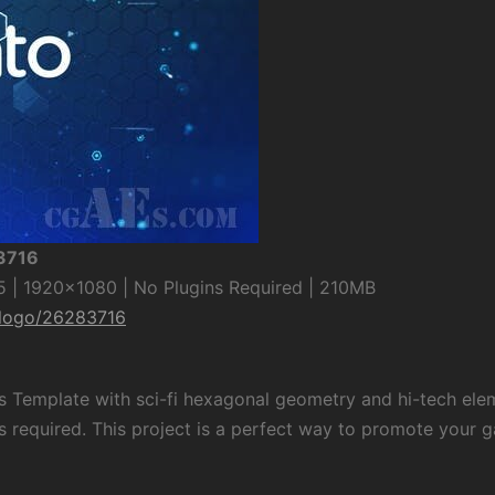
83716
 | 1920×1080 | No Plugins Required | 210MB
d-logo/26283716
s Template with sci-fi hexagonal geometry and hi-tech ele
ns required. This project is a perfect way to promote your 