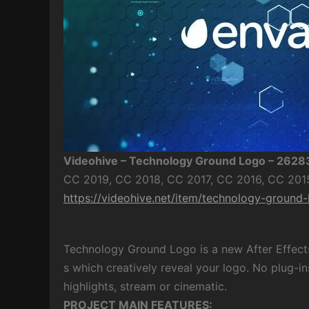
Videohive – Technology Ground Logo – 262
CC 2019, CC 2018, CC 2017, CC 2016, CC 2015
https://videohive.net/item/technology-groun
Technology Ground Logo is a new After Effect
s which creatively reveal your logo. No plug-i
highlights, stream or cinematic.
PROJECT MAIN FEATURES: