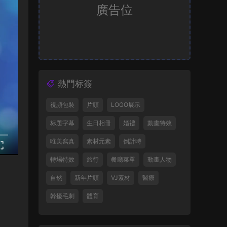
廣告位
熱門标簽
視頻包裝
片頭
LOGO展示
标題字幕
生日相冊
婚禮
動畫特效
唯美寫真
素材元素
倒計時
轉場特效
旅行
餐廳菜單
動畫人物
自然
新年片頭
VJ素材
醫療
幹擾毛刺
體育