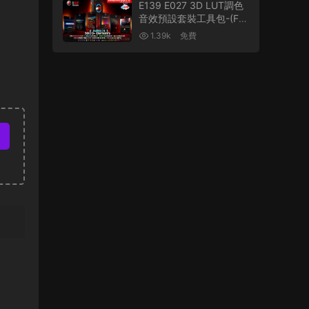
E139 E027 3D LUT調色
音效預設套裝工具包-(FF
X+3D LUTS)-CINEPUNC
1.39k
免費
H MASTER SUITE V6.0