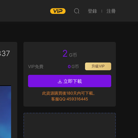
登錄
注冊
2
837
G币
VIP免費
0
G币
升級VIP
立即下載
此資源購買後180天内可下載。
客服QQ:459316445