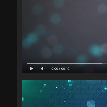
0:00
/
00:10