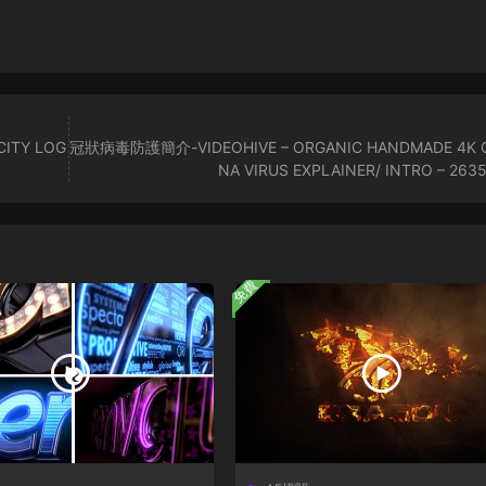
ITY LOG
冠狀病毒防護簡介-VIDEOHIVE – ORGANIC HANDMADE 4K 
NA VIRUS EXPLAINER/ INTRO – 263
免費