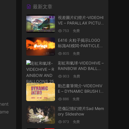
最新文章
視差圖片幻燈片-VIDEOHI
VE – PARALLAX PICTUR
E SLIDESHOW 26111120
753
免費
E416 火粒子揭示LOGO
标識AE模闆-PARTICLES
FIRE LOGO REVEAL
805
免費
彩虹和氣球-VIDEOHIVE –
RAINBOW AND BALLOO
NS 25553939
903
免費
動态畫筆簡介-VIDEOHIV
E – DYNAMIC BRUSH IN
TRO 23448070
886
免費
ment
悲傷記憶幻燈片Sad Mem
game
ory Slideshow
973
免費