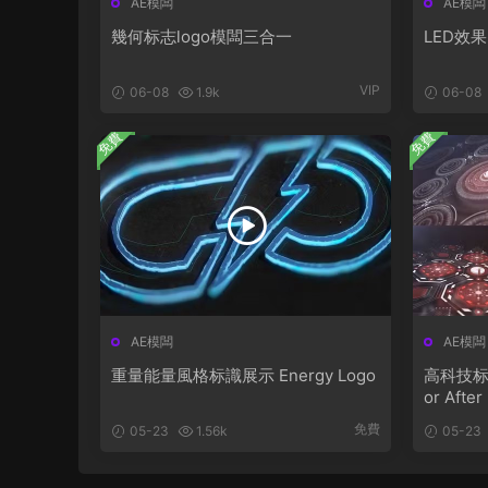
AE模闆
AE模闆
幾何标志logo模闆三合一
LED效果
VIP
06-08
1.9k
06-08
免費
免費
AE模闆
AE模闆
重量能量風格标識展示 Energy Logo
高科技标識動
or After
免費
05-23
1.56k
05-23