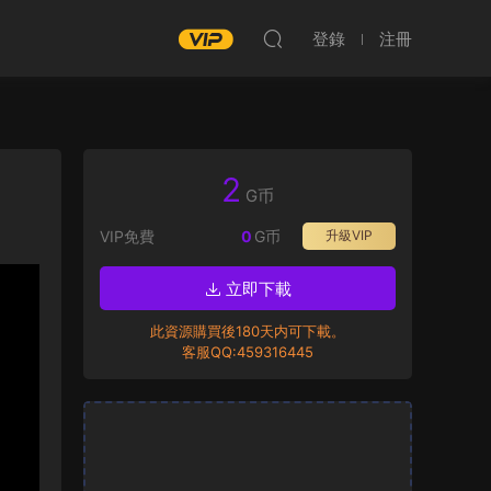
登錄
注冊
2
G币
VIP免費
0
G币
升級VIP
立即下載
此資源購買後180天内可下載。
客服QQ:459316445