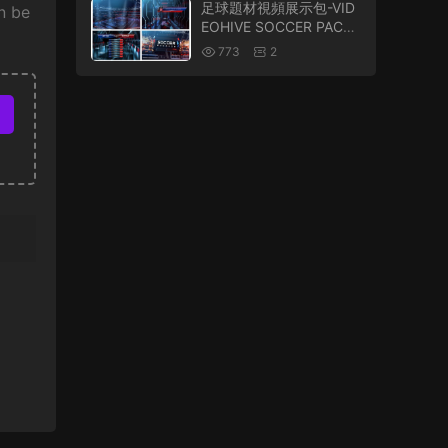
足球題材視頻展示包-VID
n be
EOHIVE SOCCER PACK
24105369
773
2