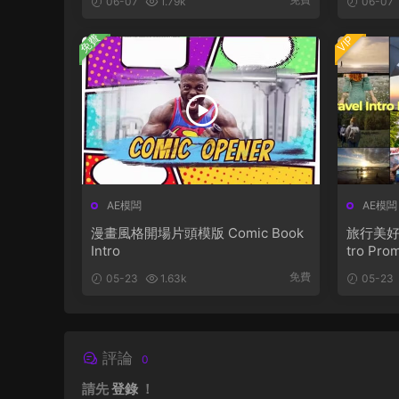
06-07
1.79k
06-07
免費
VIP
AE模闆
AE模闆
漫畫風格開場片頭模版 Comic Book
旅行美好時
Intro
tro Pro
免費
05-23
1.63k
05-23
評論
0
請先
登錄
！