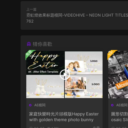
上一篇
霓虹燈效果标題模闆-VIDEOHIVE – NEON LIGHT TITLES 
762
猜你喜歡
免費
VIP
AE模闆
AE模闆
家庭快樂時光片頭模版Happy Easter
圖形切割
with golden theme photo bunny
osaic S
免費