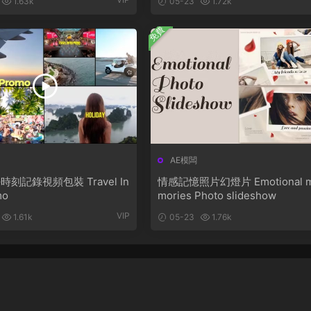
1.63k
05-23
1.72k
免費
AE模闆
刻記錄視頻包裝 Travel In
情感記憶照片幻燈片 Emotional 
mo
mories Photo slideshow
VIP
1.61k
05-23
1.76k