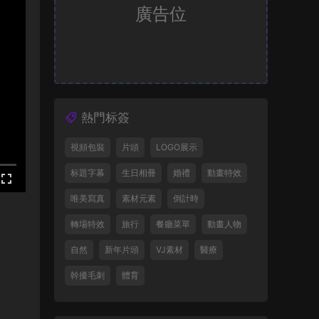
廣告位
熱門标簽
視頻包裝
片頭
LOGO展示
标題字幕
生日相冊
婚禮
動畫特效
唯美寫真
素材元素
倒計時
轉場特效
旅行
餐廳菜單
動畫人物
自然
新年片頭
VJ素材
醫療
幹擾毛刺
體育