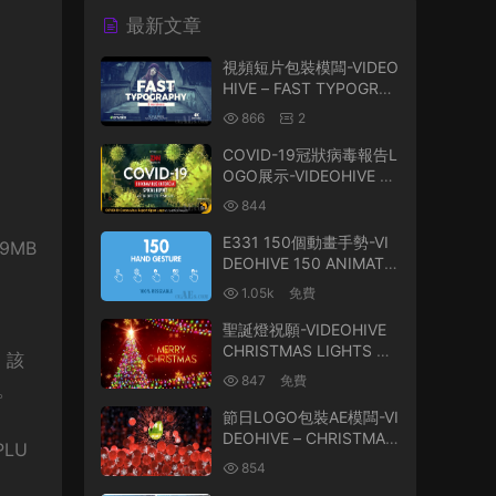
最新文章
視頻短片包裝模闆-VIDEO
HIVE – FAST TYPOGRAP
HY – 20694062
866
2
COVID-19冠狀病毒報告L
OGO展示-VIDEOHIVE –
COVID-19 CORONAVIR
844
US REPORT OPEN LOG
O – 26080512
E331 150個動畫手勢-VI
 29MB
DEOHIVE 150 ANIMATE
D HAND GESTURES
1.05k
免費
聖誕燈祝願-VIDEOHIVE
CHRISTMAS LIGHTS WI
 該
SHES 29689594
847
免費
。
節日LOGO包裝AE模闆-VI
DEOHIVE – CHRISTMAS
PLU
LOGO – 22955684
854