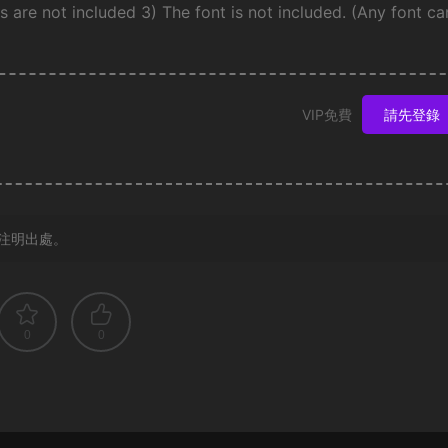
s are not included 3) The font is not included. (Any font ca
VIP免費
請先登錄
注明出處。
0
0