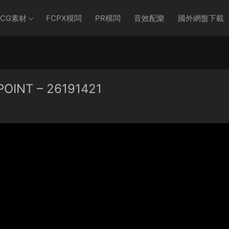
CG素材
FCPX模闆
PR模闆
音效配樂
國外網盤下載
INT – 26191421