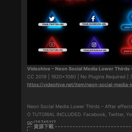
Videohive – Neon Social Media Lower Thirds
CC 2019 | 1920×1080 | No Plugins Required |
https://videohive.net/item/neon-social-media
Neon Social Media Lower Thirds – After effec
O TUTORIAL INCLUDED. Facebook, Twitter, You
op/25745117
資源下載