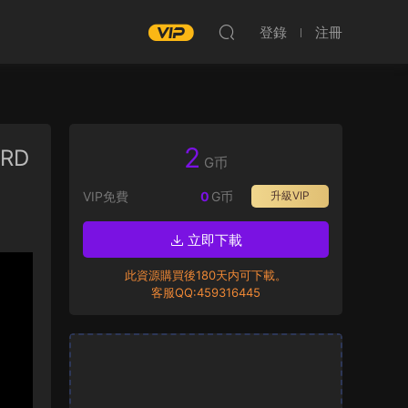
登錄
注冊
2
IRD
G币
VIP免費
0
G币
升級VIP
立即下載
此資源購買後180天内可下載。
客服QQ:459316445