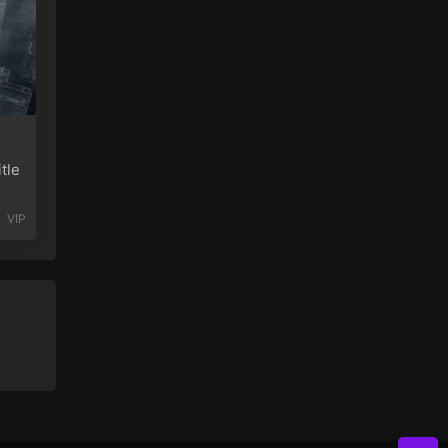
le
VIP