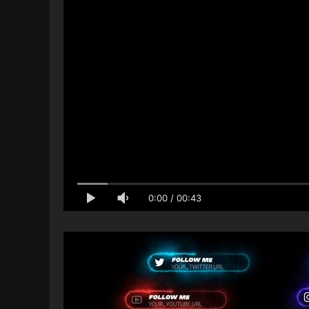
0:00
/
00:43