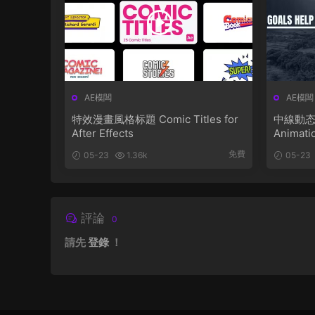
AE模闆
AE模闆
特效漫畫風格标題 Comic Titles for
中線動态文
After Effects
Animati
免費
05-23
1.36k
05-23
評論
0
請先
登錄
！