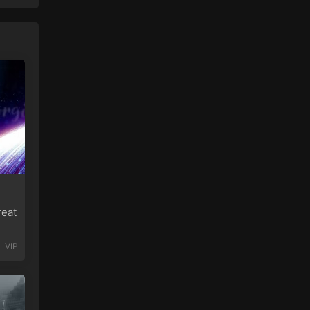
eat
VIP