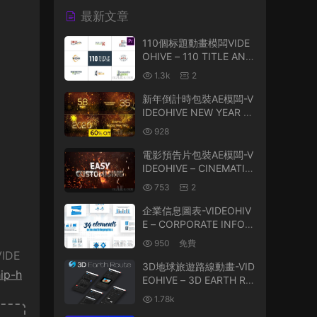
最新文章
110個标題動畫模闆VIDE
OHIVE – 110 TITLE ANI
MATIONS – 22295907
1.3k
2
新年倒計時包裝AE模闆-V
IDEOHIVE NEW YEAR C
OUNTDOWN 2020 2517
928
4445
電影預告片包裝AE模闆-V
IDEOHIVE – CINEMATIC
TRAILER – 23772939
753
2
企業信息圖表-VIDEOHIV
E – CORPORATE INFOG
RAPHICS VOL.30 2652
950
免費
3411
VIDE
3D地球旅遊路線動畫-VID
hip-h
EOHIVE – 3D EARTH RO
UTE – 35521921
1.78k