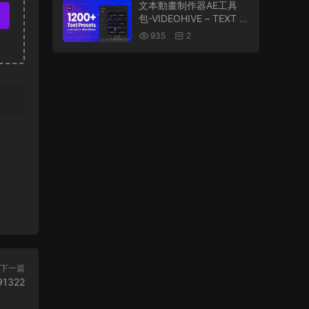
文本動畫制作器AE工具
包-VIDEOHIVE – TEXT A
NIMATOR – ONE CLICK
935
2
TEXT PRESETS 241658
02
下一篇
91322