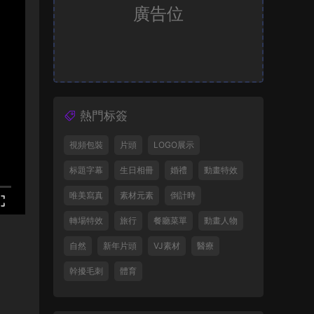
廣告位
熱門标簽
視頻包裝
片頭
LOGO展示
标題字幕
生日相冊
婚禮
動畫特效
唯美寫真
素材元素
倒計時
轉場特效
旅行
餐廳菜單
動畫人物
自然
新年片頭
VJ素材
醫療
幹擾毛刺
體育