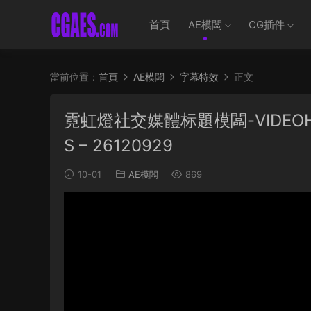
首頁
AE模闆
CG插件
當前位置：
首頁
AE模闆
字幕特效
正文
霓虹燈社交媒體标題模闆-VIDEOHIVE 
S – 26120929
10-01
AE模闆
869