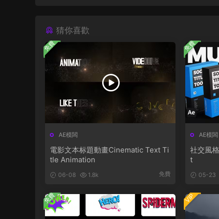
猜你喜歡
免費
免費
AE模闆
AE模闆
電影文本标題動畫Cinematic Text Ti
社交風格字幕
tle Animation
t
免費
06-08
1.8k
05-23
免費
VIP