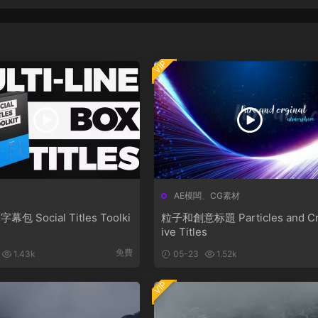
VIP
AE模闆
、
CG素材
包 Social Titles Toolki
粒子和創意标題 Particles and Cr
ive Titles
免費
1.43k
05-23
1.52k
VIP