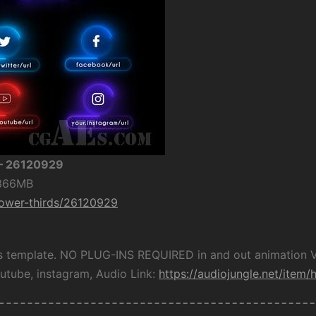
 – 26120929
 366MB
-lower-thirds/26120929
ts template. NO PLUG-INS REQUIRED in and out animation 
tube, instagram, Audio Link:
https://audiojungle.net/item/