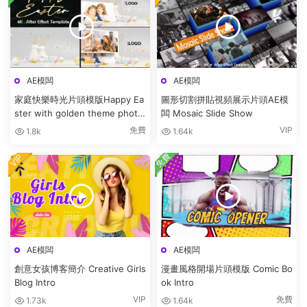
AE模闆
AE模闆
家庭快樂時光片頭模版Happy Ea
圖形切割拼貼視頻展示片頭AE模
ster with golden theme photo
闆 Mosaic Slide Show
bunny
免費
VIP
1.8k
1.64k
免費
VIP
AE模闆
AE模闆
創意女孩博客簡介 Creative Girls
漫畫風格開場片頭模版 Comic Bo
Blog Intro
ok Intro
VIP
免費
1.73k
1.64k