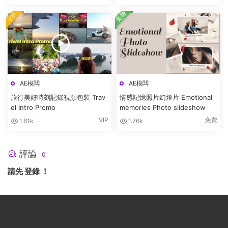
免費
VIP
AE模闆
AE模闆
旅行美好時刻記錄視頻包裝 Trav
情感記憶照片幻燈片 Emotional
el Intro Promo
memories Photo slideshow
VIP
免費
1.61k
1.76k
評論
0
請先
登錄
！