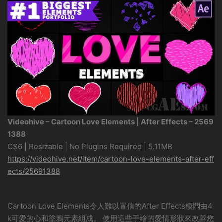
Videohive – Cartoon Love Elements | After Effects – 2569
1388
CS6 | Resizable | No Plugins Required | 5.11MB
https://videohive.net/item/cartoon-love-elements-after-eff
ects/25691388
Cartoon Love Elements令人難以置信的After Effects模闆由4
k可愛的心和塗鴉元素組成。 使用這些手繪的愛情形狀來改善您