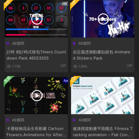
VIP
VIP
AE模闆
AE模闆
計時 倒計時式樣包Timers Count
自定義塗鴉動畫貼紙包 Animate
down Pack 46053555
d Stickers Pack
VIP
VIP
1.79k
1.84k
免費
VIP
AE模闆
AE模闆
卡通植物花朵生長動畫 Cartoon
健身跟蹤動畫平面概念 Fitness T
Flowers Animations for After
racking animation – Flat Conce