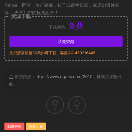
的自白，問候，旅行錄像，孩子或寵物視頻，家庭幻燈片等
等。 查看我們的投資組合！
資源下載
免費
下載價格
請先登錄
此資源購買後30天内可下載。客服QQ:459316445
原文鏈接：
https://www.cgaes.com/2010
，轉載請注明出
處。
0
0
動畫特效
素材元素