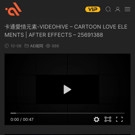
卡通愛情元素-VIDEOHIVE – CARTOON LOVE ELE
MENTS | AFTER EFFECTS – 25691388
10-08
AE模闆
886
0:00
/
00:47