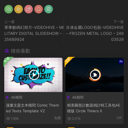
上一篇
下一篇
軍事數碼幻燈片-VIDEOHIVE – MI
冷凍金屬LOGO包裝-VIDEOHIVE
LITARY DIGITAL SLIDESHOW –
– FROZEN METAL LOGO – 249
25689924
03529
猜你喜歡
免費
VIP
AE模闆
AE模闆
漫畫主題文本模闆 Comic Them
精美圓形計數器倒計時工具包AE
ed Texts Template V2
模版 Circle Timers II
免費
VIP
1.95k
2.01k