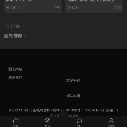
el Intro Promo
memories Photo slideshow
VIP
免費
1.61k
1.76k
評論
0
請先
登錄
！
關于網站
聯系我們
忘記密碼
網站地圖
©2023
CGAES素材網
晉ICP備2023001398号-1
DMCA
E-mail郵箱：a
dmin@cgaes.com
首頁
發現
VIP
我的