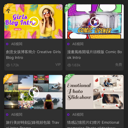
免費
VIP
AE模闆
AE模闆
創意女孩博客簡介 Creative Girls
漫畫風格開場片頭模版 Comic Bo
Blog Intro
ok Intro
VIP
免費
1.72k
1.63k
免費
VIP
AE模闆
AE模闆
旅行美好時刻記錄視頻包裝 Trav
情感記憶照片幻燈片 Emotional