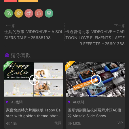
上一篇
下一篇
士兵的故事-VIDEOHIVE – A SOL
卡通愛情元素-VIDEOHIVE – CAR
DIERS TALE – 25685198
TOON LOVE ELEMENTS | AFTE
R EFFECTS – 25691388
猜你喜歡
免費
VIP
AE模闆
AE模闆
家庭快樂時光片頭模版Happy Ea
圖形切割拼貼視頻展示片頭AE模
ster with golden theme photo
闆 Mosaic Slide Show
bunny
免費
VIP
1.8k
1.63k