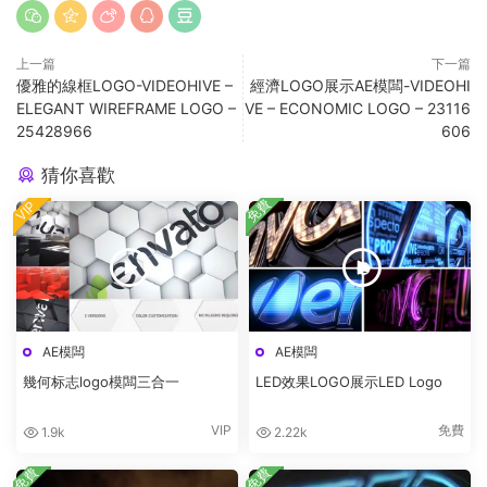
上一篇
下一篇
優雅的線框LOGO-VIDEOHIVE –
經濟LOGO展示AE模闆-VIDEOHI
ELEGANT WIREFRAME LOGO –
VE – ECONOMIC LOGO – 23116
25428966
606
猜你喜歡
免費
VIP
AE模闆
AE模闆
幾何标志logo模闆三合一
LED效果LOGO展示LED Logo
VIP
免費
1.9k
2.22k
免費
免費