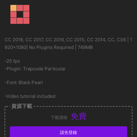
CC 2018, CC 2017, CC 2016, CC 2015, CC 2014, CC, CS6 | 1
920×1080| No Plugins Required | 769MB
-25 fps
-Plugin: Trapcode Particular
-Font: Black Pearl
-Video tutorial included
資源下載
免費
下載價格
請先登錄