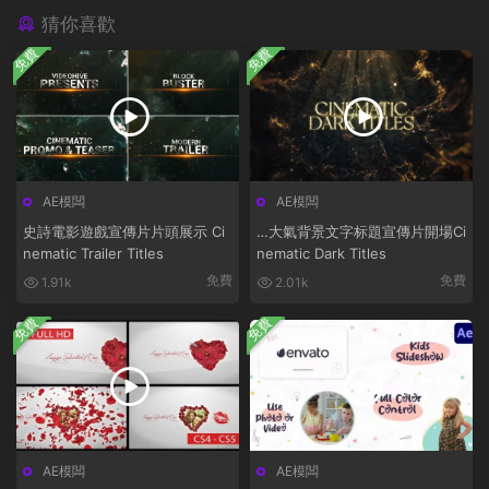
猜你喜歡
免費
免費
AE模闆
AE模闆
史詩電影遊戲宣傳片片頭展示 Ci
…大氣背景文字标題宣傳片開場Ci
nematic Trailer Titles
nematic Dark Titles
免費
免費
1.91k
2.01k
免費
免費
AE模闆
AE模闆