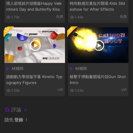
情人節視頻片頭模版Happy Vale
時尚動感兒童短片開場 Kids Slid
ntine’s Day and Butterfly Kiss
eshow for After Effects
免費
免費
1.75k
1.46k
VIP
VIP
AE模闆
AE模闆
跳動動力學排版字幕 Kinetic Typ
槍擊子彈動畫開場片頭Gun Shot
ography Figures
Intro
VIP
VIP
1.55k
1.53k
評論
0
請先
登錄
！