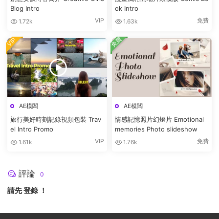
Blog Intro
ok Intro
VIP
免費
1.72k
1.63k
免費
VIP
AE模闆
AE模闆
旅行美好時刻記錄視頻包裝 Trav
情感記憶照片幻燈片 Emotional
el Intro Promo
memories Photo slideshow
VIP
免費
1.61k
1.76k
評論
0
請先
登錄
！