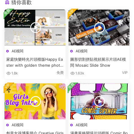
猜你喜歡
免費
VIP
AE模闆
AE模闆
家庭快樂時光片頭模版Happy Ea
圖形切割拼貼視頻展示片頭AE模
ster with golden theme photo
闆 Mosaic Slide Show
bunny
免費
VIP
1.8k
1.63k
免費
VIP
AE模闆
AE模闆
創意女孩博客簡介 Creative Girls
漫畫風格開場片頭模版 Comic Bo