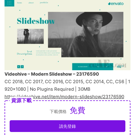
Videohive – Modern Slideshow – 23176590
CC 2018, CC 2017, CC 2016, CC 2015, CC 2014, CC, CS6 | 1
920×1080 | No Plugins Required | 30MB
https://videohive.net/item/modern-slideshow/23176590
資源下載
免費
下載價格
請先登錄