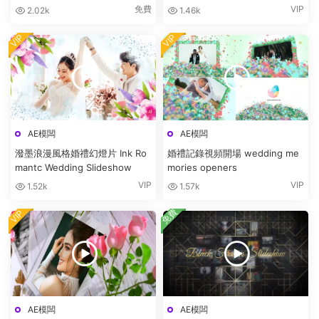
免費
VIP
2.02k
1.46k
VIP
VIP
AE模闆
AE模闆
潑墨浪漫風格婚禮幻燈片 Ink Ro
婚禮記錄視頻開場 wedding me
mantc Wedding Slideshow
mories openers
VIP
VIP
1.52k
1.57k
免費
VIP
AE模闆
AE模闆