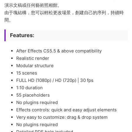
演示文稿或任何藝術照相館。
由于塊結構，您可以輕松更改場景，創建自己的序列，持續時
間。
Features:
After Effects CS5.5 & above compatibility
Realistic render
Modular structure
15 scenes
FULL HD (1080p) / HD (720p) | 30 fps
1:10 duration
55 placeholders
No plugins required
Effects controls: quick and easy adjust elements
Very easy to customize: drag & drop system
No plugins required
Detailed PDF help included