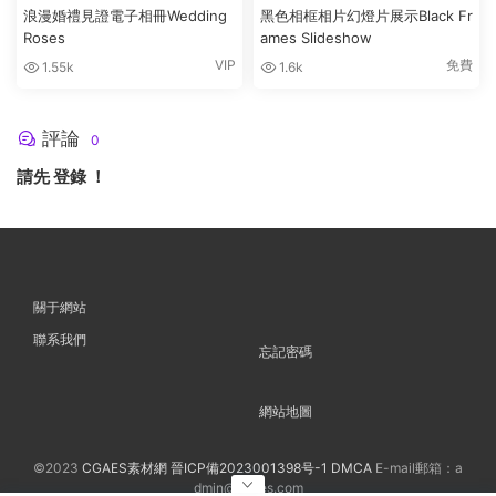
浪漫婚禮見證電子相冊Wedding
黑色相框相片幻燈片展示Black Fr
Roses
ames Slideshow
VIP
免費
1.55k
1.6k
評論
0
請先
登錄
！
關于網站
聯系我們
忘記密碼
網站地圖
©2023
CGAES素材網
晉ICP備2023001398号-1
DMCA
E-mail郵箱：a
dmin@cgaes.com