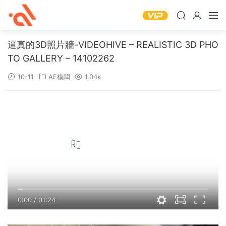
逼真的3D照片牆-VIDEOHIVE – REALISTIC 3D PHO
TO GALLERY – 14102262
10-11
AE模闆
1.04k
0:00
/
01:24