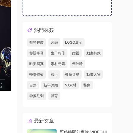
熱門标簽
視頻包裝
片頭
LOGO展示
标題字幕
生日相冊
婚禮
動畫特效
唯美寫真
素材元素
倒計時
轉場特效
旅行
餐廳菜單
動畫人物
自然
新年片頭
VJ素材
醫療
幹擾毛刺
體育
最新文章
暫停時間幻燈片-VIDEOHI