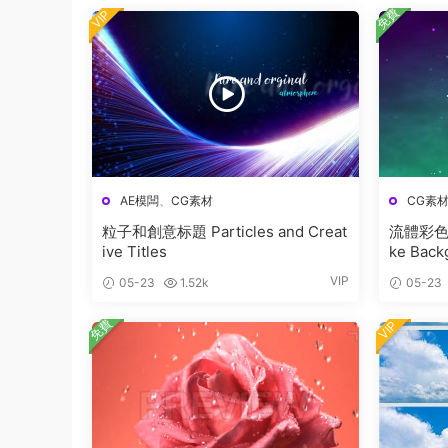
免費
VIP
AE模闆
、
CG素材
CG素
粒子和創意标題 Particles and Creat
流體彩色煙
ive Titles
ke Back
VIP
05-23
1.52k
05-23
免費
VIP