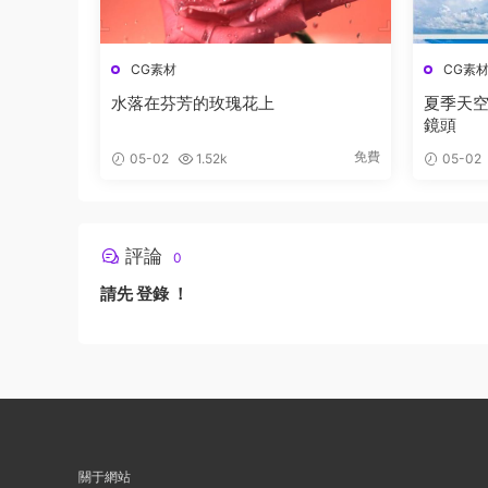
CG素材
CG素
水落在芬芳的玫瑰花上
夏季天空
鏡頭
免費
05-02
1.52k
05-02
評論
0
請先
登錄
！
關于網站