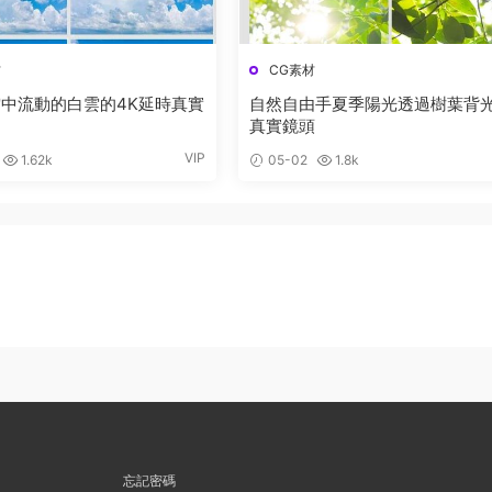
材
CG素材
中流動的白雲的4K延時真實
自然自由手夏季陽光透過樹葉背
真實鏡頭
VIP
1.62k
05-02
1.8k
忘記密碼