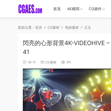
首頁
AE模闆
CG插件
當前位置：
首頁
CG素材
視頻素材
正文
閃亮的心形背景4K-VIDEOHIVE – S
41
10-11
CG素材
741