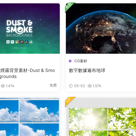
免費
材
CG素材
霧背景素材-Dust & Smo
數字數據遍布地球
grounds
免費
1.41k
05-02
1.57k
VIP