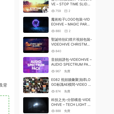
VE – STOP TIME SLIDES
HOW 11824843
759
2
魔術粒子LOGO包裝-VID
EOHIVE – MAGIC PARTI
CLES LOGO – 2568321
880
2
5
聖誕特别幻燈片視頻包裝-
VIDEOHIVE CHRISTMAS
SPECIAL SLIDESHOW 2
840
1036029
音頻頻譜包-VIDEOHIVE –
AUDIO SPECTRUM PAC
K 25645087
967
免費
E082 視頻牆彙聚演繹LO
GO标識AE模闆-VIDEO W
及背
ALL – LOGO REVEAL
874
免費
科技之光–分部構造-VIDE
OHIVE – TECH LIGHT –
CONSTRUCTS BY PART
888
免費