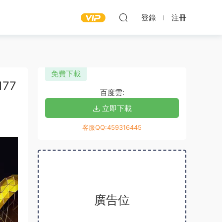
登錄
注冊
免費下載
177
百度雲:
立即下載
客服QQ:459316445
廣告位