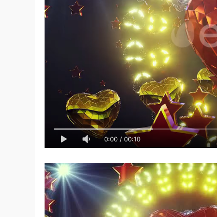
0:00
/
00:10