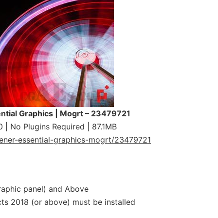
ential Graphics | Mogrt – 23479721
 | No Plugins Required | 87.1MB
pener-essential-graphics-mogrt/23479721
raphic panel) and Above
ts 2018 (or above) must be installed