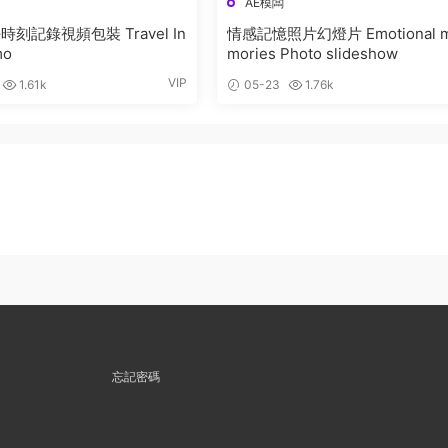
AE模闆
刻記錄視頻包裝 Travel In
情感記憶照片幻燈片 Emotional 
mo
mories Photo slideshow
VIP
1.61k
05-23
1.76k
忘記密碼