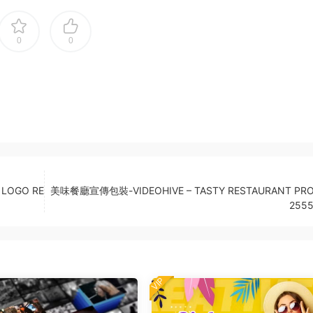
0
0
LOGO RE
美味餐廳宣傳包裝-VIDEOHIVE – TASTY RESTAURANT PRO
255
VIP