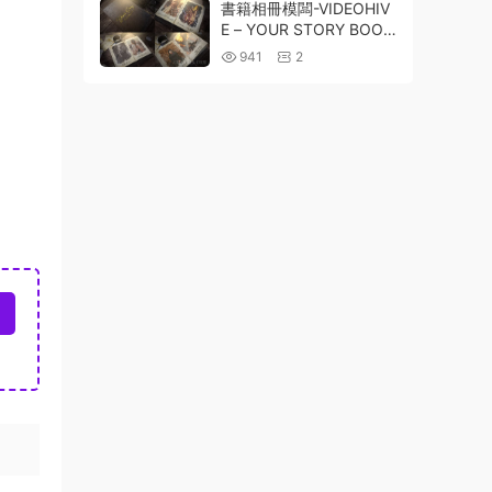
3
書籍相冊模闆-VIDEOHIV
E – YOUR STORY BOOK
– 24063909
941
2