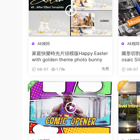
AE模闆
AE模闆
家庭快樂時光片頭模版Happy Easter
圖形切割
with golden theme photo bunny
osaic S
免費
06-07
1.79k
06-07
免費
VIP