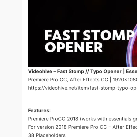
Videohive – Fast Stomp // Typo Opener | Ess
Premiere Pro CC, After Effects CC | 1920×1080
https://videohive.net/item/fast-stomp-typo-o
Features:
Premiere ProCC 2018 (works with essentials g
For version 2018 Premiere Pro CC – After Effec
38 Placeholders