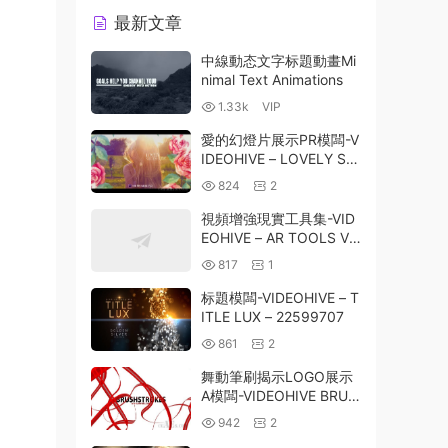
最新文章
中線動态文字标題動畫Mi
nimal Text Animations
1.33k
VIP
愛的幻燈片展示PR模闆-V
IDEOHIVE – LOVELY SLI
DESHOW FOR PREMIER
824
2
E PRO – 25550034
視頻增強現實工具集-VID
EOHIVE – AR TOOLS V2
– 27596414
817
1
标題模闆-VIDEOHIVE – T
ITLE LUX – 22599707
861
2
舞動筆刷揭示LOGO展示
A模闆-VIDEOHIVE BRUS
HSTROKES OPENER / L
942
2
OGO REVEAL 2507548