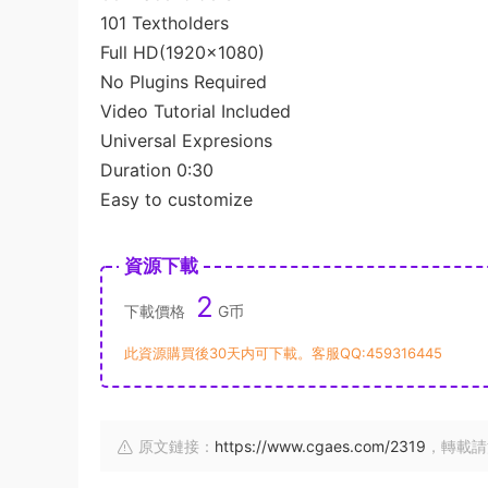
101 Textholders
Full HD(1920×1080)
No Plugins Required
Video Tutorial Included
Universal Expresions
Duration 0:30
Easy to customize
資源下載
2
下載價格
G币
此資源購買後30天内可下載。客服QQ:459316445
原文鏈接：
https://www.cgaes.com/2319
，轉載請