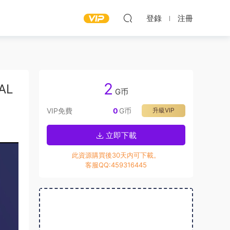
登錄
注冊
2
AL
G币
VIP免費
0
G币
升級VIP
立即下載
此資源購買後30天内可下載。
客服QQ:459316445