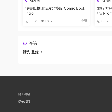
AE模闆
AE模闆
漫畫風格開場片頭模版 Comic Book
旅行美好時
Intro
tro Pro
免費
05-23
1.63k
05-23
評論
0
請先
登錄
！
關于網站
聯系我們