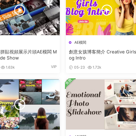
AE模闆
拼貼視頻展示片頭AE模闆 M
創意女孩博客簡介 Creative Girls
lide Show
og Intro
VIP
1.63k
05-23
1.72k
免費