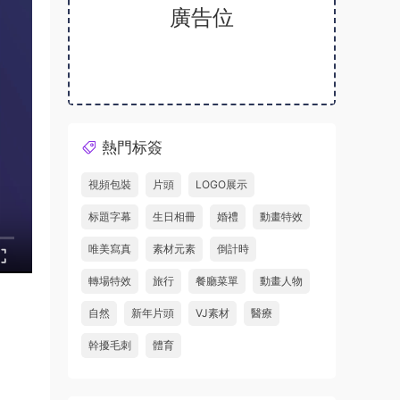
廣告位
熱門标簽
視頻包裝
片頭
LOGO展示
标題字幕
生日相冊
婚禮
動畫特效
唯美寫真
素材元素
倒計時
轉場特效
旅行
餐廳菜單
動畫人物
自然
新年片頭
VJ素材
醫療
幹擾毛刺
體育