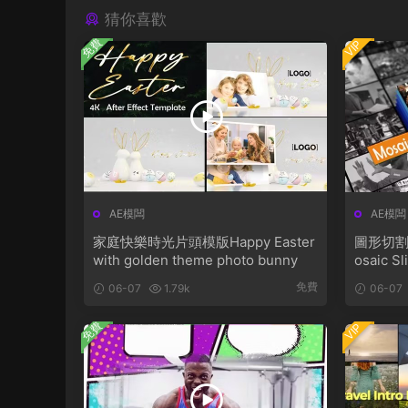
猜你喜歡
免費
VIP
AE模闆
AE模闆
家庭快樂時光片頭模版Happy Easter
圖形切割
with golden theme photo bunny
osaic S
免費
06-07
1.79k
06-07
免費
VIP