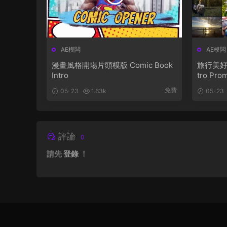
AE模闆
AE模闆
漫畫風格開場片頭模版 Comic Book
旅行美好時
Intro
tro Pro
免費
05-23
1.63k
05-23
評論
0
請先
登錄
！