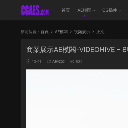
首頁
AE模闆
CG插件
當前位置：
首頁
AE模闆
視頻展示
正文
商業展示AE模闆-VIDEOHIVE – BU
10-11
AE模闆
835