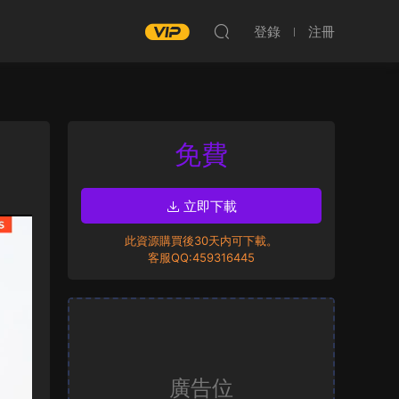
登錄
注冊
免費
立即下載
此資源購買後30天内可下載。
客服QQ:459316445
廣告位