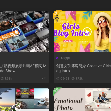
VIP
AE模闆
拼貼視頻展示片頭AE模闆 M
創意女孩博客簡介 Creative Girls
lide Show
og Intro
VIP
1.63k
05-23
1.72k
免費