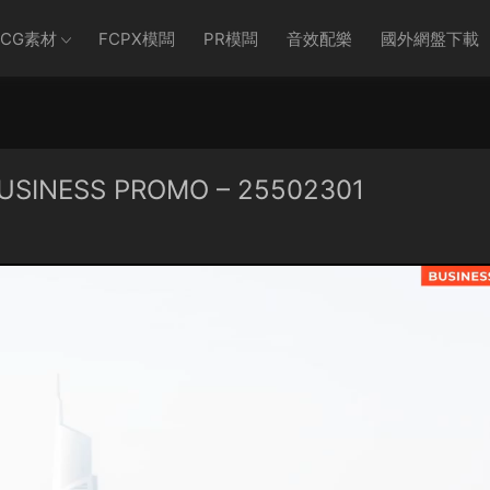
CG素材
FCPX模闆
PR模闆
音效配樂
國外網盤下載
SINESS PROMO – 25502301