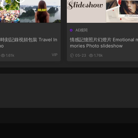
AE模闆
刻記錄視頻包裝 Travel In
情感記憶照片幻燈片 Emotional 
mo
mories Photo slideshow
VIP
1.61k
05-23
1.76k