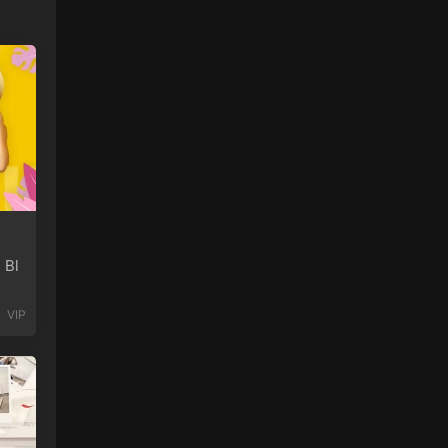
 Bl
VIP