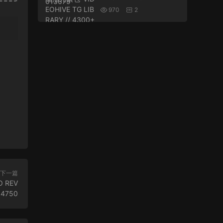
// 4300+ MOTION GRA
970
2
PHICS ELEMENTS V4 2
4321544
下一篇
O REV
94750