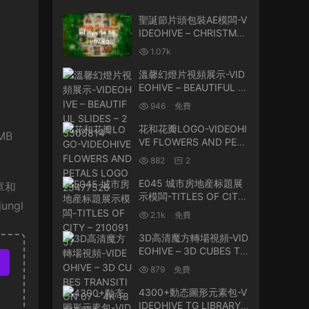
聖誕節片頭包裝AE模闆-V
IDEOHIVE – CHRISTMAS
– 25201848
1.07k
溫馨幻燈片視頻展示-VID
EOHIVE – BEAUTIFUL S
LIDES – 23505814
946
免費
花和花瓣LOGO-VIDEOHI
7MB
VE FLOWERS AND PETA
LS LOGO 25477526
882
2
E045 城市房地産标題展
簡單和
示模闆-TITLES OF CITY
ngl
– 21009157
2.1k
免費
3D高清魔方轉場視頻-VID
EOHIVE – 3D CUBES TR
ANSITION 07 – 4K 1801
879
免費
3679
4300+動态圖形元素包-V
IDEOHIVE TG LIBRARY