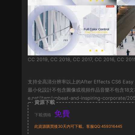
CC 2019, CC 2018, CC 2017, CC 2016, CC 2015
支持全高清分辨率以上的After Effects CS6 Easy 
最小化設計不包含圖像或視頻作品音樂不包含18文本占位符
e.net/item/upbeat-and-inspiring-corporate/2
資源下載
免費
下載價格
此資源購買後30天内可下載。客服QQ:459316445