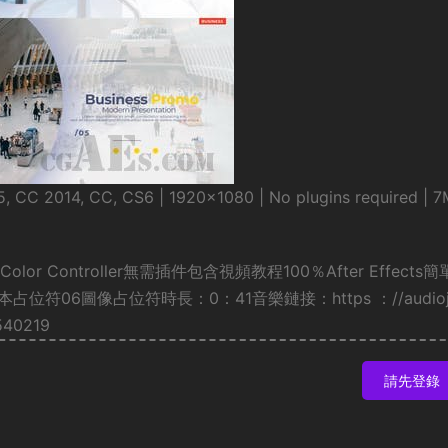
, CC 2014, CC, CS6 | 1920×1080 | No plugins required | 
Color Controller無需插件包含視頻教程100％After Effects
06圖像占位符時長：0：41音樂鏈接：https ：//audioju
0540219
請先登錄