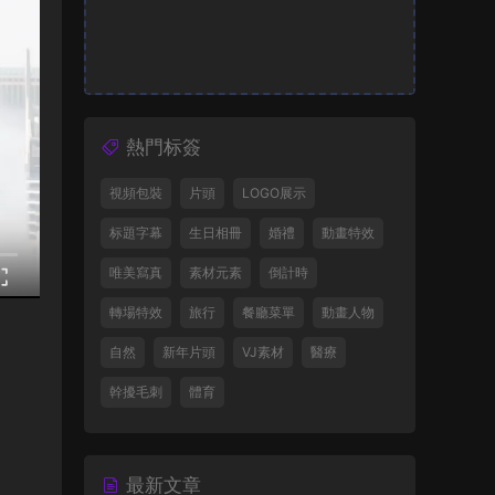
熱門标簽
視頻包裝
片頭
LOGO展示
标題字幕
生日相冊
婚禮
動畫特效
唯美寫真
素材元素
倒計時
轉場特效
旅行
餐廳菜單
動畫人物
自然
新年片頭
VJ素材
醫療
幹擾毛刺
體育
最新文章