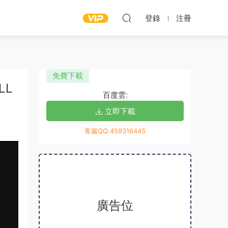
登錄
注冊
免費下載
LL
百度雲:
立即下載
客服QQ:459316445
廣告位