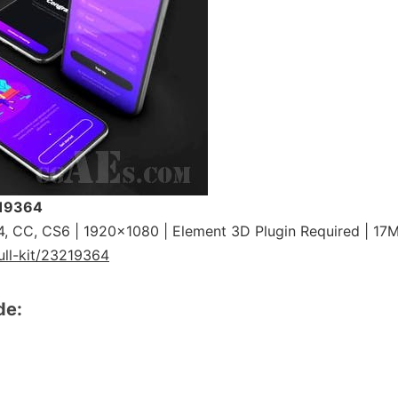
219364
, CC, CS6 | 1920×1080 | Element 3D Plugin Required | 17
ull-kit/23219364
de: