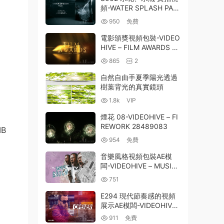
頻-WATER SPLASH PAC
K 02
950
免費
電影頒獎視頻包裝-VIDEO
HIVE – FILM AWARDS –
20568772
865
2
自然自由手夏季陽光透過
樹葉背光的真實鏡頭
1.8k
VIP
煙花 08-VIDEOHIVE – FI
REWORK 28489083
MB
954
免費
音樂風格視頻包裝AE模
闆-VIDEOHIVE – MUSIC
FESTIVAL PROMO – 251
751
83602
E294 現代節奏感的視頻
展示AE模闆-VIDEOHIVE
MODERN OPENER
911
免費