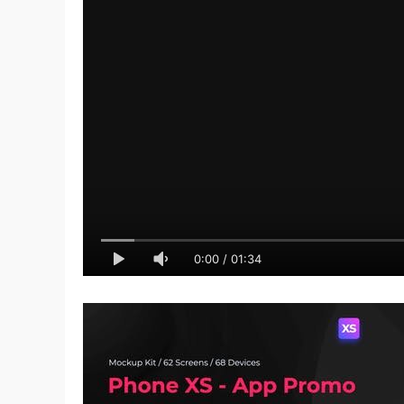
0:00
/
01:34