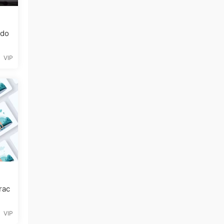
do
VIP
ac
VIP