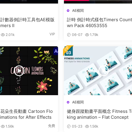
AE模闆
計數器倒計時工具包AE模版
計時 倒計時式樣包Timers Count
imers II
wn Pack 46053555
VIP
2.01k
06-07
1.79k
VIP
AE模闆
朵生長動畫 Cartoon Flo
健身跟蹤動畫平面概念 Fitness Tr
mations for After Effects
king animation – Flat Concept
免費
1.56k
05-23
1.56k