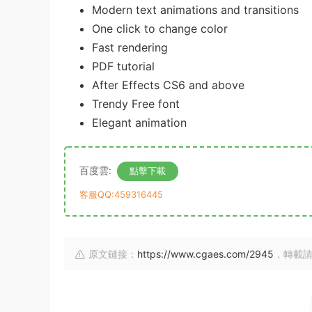
Modern text animations and transitions
One click to change color
Fast rendering
PDF tutorial
After Effects CS6 and above
Trendy Free font
Elegant animation
百度雲:
點擊下載
客服QQ:459316445
原文鏈接：
https://www.cgaes.com/2945
，轉載