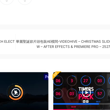
0
0
H ELECT
華麗聖誕節片頭包裝AE模闆-VIDEOHIVE – CHRISTMAS SLID
W – AFTER EFFECTS & PREMIERE PRO – 252
VIP