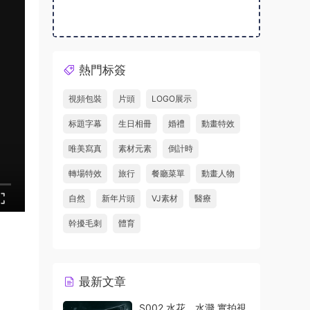
熱門标簽
視頻包裝
片頭
LOGO展示
标題字幕
生日相冊
婚禮
動畫特效
唯美寫真
素材元素
倒計時
轉場特效
旅行
餐廳菜單
動畫人物
自然
新年片頭
VJ素材
醫療
幹擾毛刺
體育
最新文章
S002 水花、水濺 實拍視