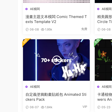
AE模闆
AE模闆
漫畫主題文本模闆 Comic Themed T
精美圓形
exts Template V2
Circle T
免費
06-08
1.95k
06-08
免費
VIP
AE模闆
AE模闆
自定義塗鴉動畫貼紙包 Animated Sti
卡通植物花
ckers Pack
wers Ani
VIP
06-07
1.84k
05-23