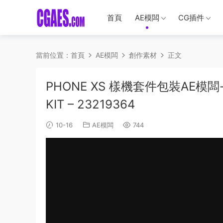
首頁
AE模闆
CG插件
當前位置：
首頁
AE模闆
創作素材
正文
PHONE XS 樣機套件包裝AE模闆-VID
KIT – 23219364
10-16
AE模闆
744