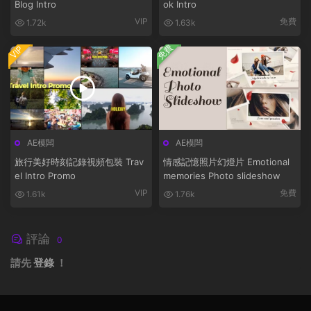
Blog Intro
ok Intro
VIP
免費
1.72k
1.63k
免費
VIP
AE模闆
AE模闆
旅行美好時刻記錄視頻包裝 Trav
情感記憶照片幻燈片 Emotional
el Intro Promo
memories Photo slideshow
VIP
免費
1.61k
1.76k
評論
0
請先
登錄
！