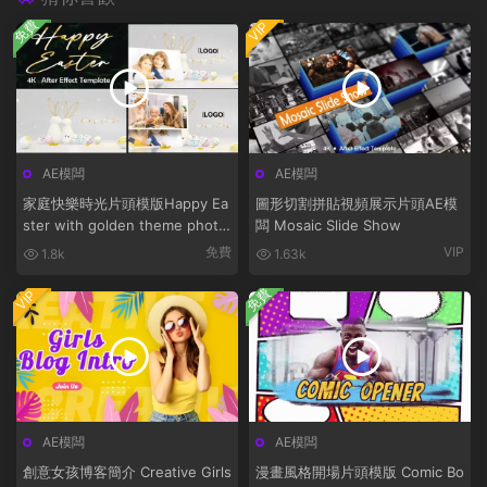
免費
VIP
AE模闆
AE模闆
家庭快樂時光片頭模版Happy Ea
圖形切割拼貼視頻展示片頭AE模
ster with golden theme photo
闆 Mosaic Slide Show
bunny
免費
VIP
1.8k
1.63k
免費
VIP
AE模闆
AE模闆
創意女孩博客簡介 Creative Girls
漫畫風格開場片頭模版 Comic Bo