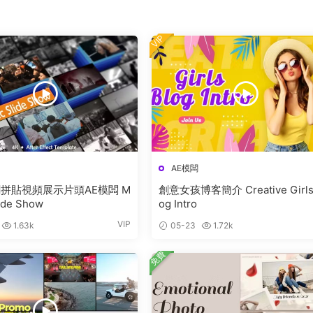
VIP
AE模闆
拼貼視頻展示片頭AE模闆 M
創意女孩博客簡介 Creative Girls
lide Show
og Intro
VIP
1.63k
05-23
1.72k
免費