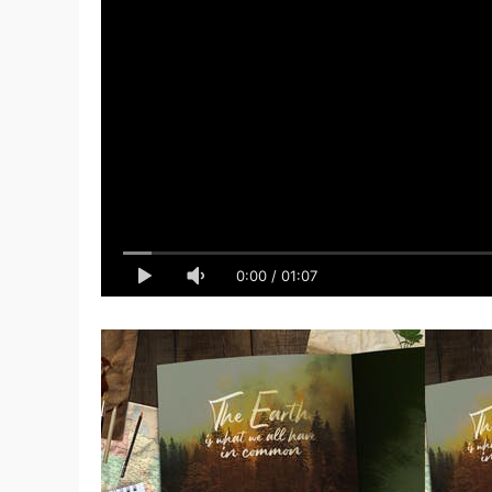
0:00
/
01:07