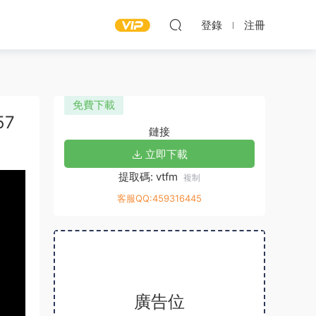
登錄
注冊
免費下載
57
鏈接
立即下載
提取碼: vtfm
複制
客服QQ:459316445
廣告位