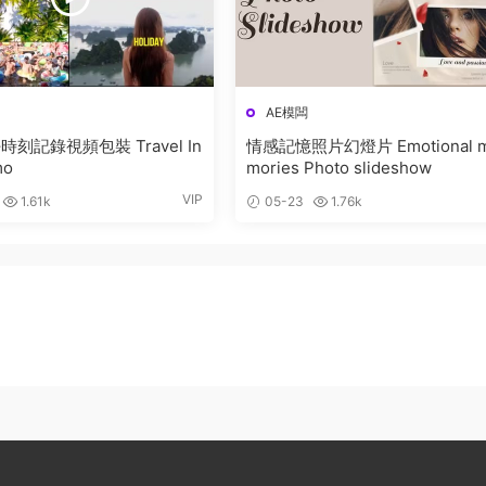
AE模闆
刻記錄視頻包裝 Travel In
情感記憶照片幻燈片 Emotional 
mo
mories Photo slideshow
VIP
1.61k
05-23
1.76k