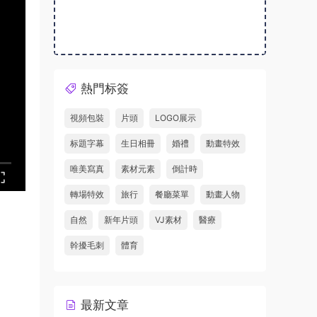
熱門标簽
視頻包裝
片頭
LOGO展示
标題字幕
生日相冊
婚禮
動畫特效
唯美寫真
素材元素
倒計時
轉場特效
旅行
餐廳菜單
動畫人物
自然
新年片頭
VJ素材
醫療
幹擾毛刺
體育
最新文章