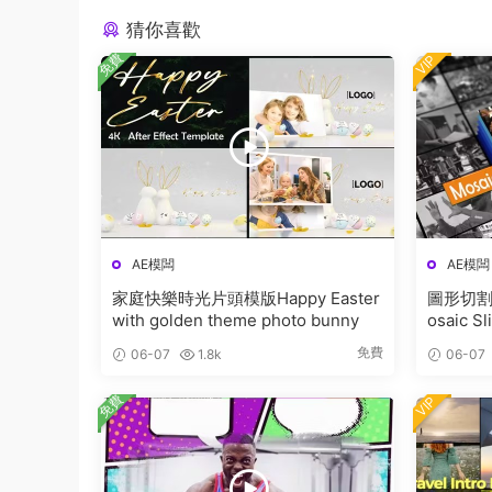
猜你喜歡
免費
VIP
AE模闆
AE模闆
家庭快樂時光片頭模版Happy Easter
圖形切割
with golden theme photo bunny
osaic S
免費
06-07
1.8k
06-07
免費
VIP