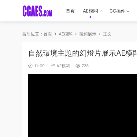
首頁
AE模闆
CG插件
當前位置：
首頁
AE模闆
視頻展示
正文
自然環境主題的幻燈片展示AE模闆-VIDE
11-09
AE模闆
728