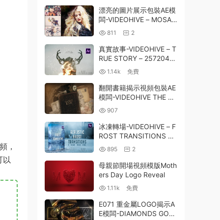
漂亮的圖片展示包裝AE模
闆-VIDEOHIVE – MOSAI
C PHOTO ANIMATION 2
811
2
7441883
真實故事-VIDEOHIVE – T
RUE STORY – 2572048
8
1.14k
免費
翻開書籍揭示視頻包裝AE
模闆-VIDEOHIVE THE SE
CRET BOOK 10677717
907
冰凍轉場-VIDEOHIVE – F
ROST TRANSITIONS 25
049928
視頻，
895
2
可以
母親節開場視頻模版Moth
ers Day Logo Reveal
1.11k
免費
E071 重金屬LOGO揭示A
E模闆-DIAMONDS GOL