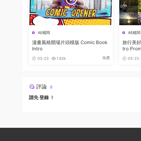
AE模闆
AE模闆
漫畫風格開場片頭模版 Comic Book
旅行美好時
Intro
tro Pro
免費
05-23
1.63k
05-23
評論
0
請先
登錄
！