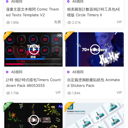
AE模闆
AE模闆
漫畫主題文本模闆 Comic Them
精美圓形計數器倒計時工具包AE
ed Texts Template V2
模版 Circle Timers II
免費
VIP
1.95k
2.01k
VIP
VIP
AE模闆
AE模闆
計時 倒計時式樣包Timers Count
自定義塗鴉動畫貼紙包 Animate
down Pack 46053555
d Stickers Pack
VIP
VIP
1.79k
1.84k
免費
VIP