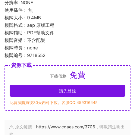
分辨率 :NONE
使用插件： 無
模闆大小：9.4MB
模闆格式：aep 原版工程
模闆輔助：PDF幫助文件
模闆音樂：不含配樂
模闆時長：none
模闆編号：9718552
資源下載
免費
下載價格
請先登錄
此資源購買後30天内可下載。客服QQ:459316445
原文鏈接：
https://www.cgaes.com/3706
，轉載請注明出
處。