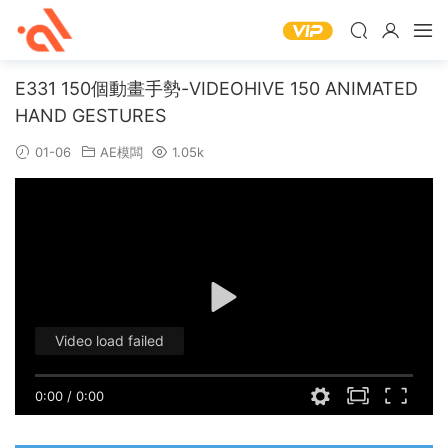
E331 150個動畫手勢-VIDEOHIVE 150 ANIMATED
HAND GESTURES
01-06
AE模闆
1.05k
Video load failed
0:00
/
0:00